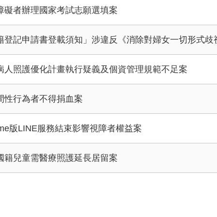
障礙者辦理國家考試志願選填案
籍登記申請書登載須知」涉違反《消除對婦女一切形式歧
病人照護優化計畫執行疑義及個資管理規範不足案
間性行為者不得捐血案
ome版LINE服務結束影響視障者權益案
國籍兒童需醫療照護延長居留案