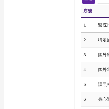
序號
1
醫院
2
特定
3
國外
4
國外
5
護照
6
身心