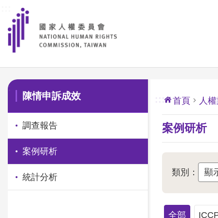
:::
前往主要內容區塊
:::
陳情申訴成效
:::
首頁
人權
調查報告
案例研析
案例研析
類別：
統計分析
全部
ICC