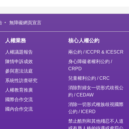
告
無障礙網頁宣言
人權業務
核心人權公約
人權議題報告
兩公約 / ICCPR & ICESCR
陳情申訴成效
身心障礙者權利公約 /
CRPD
參與憲法法庭
兒童權利公約 / CRC
系統性訪查研究
消除對婦女一切形式歧視公
人權教育推廣
約 / CEDAW
國際合作交流
消除一切形式種族歧視國際
國內合作交流
公約 / ICERD
禁止酷刑和其他殘忍不人道
或有辱人格的待遇或處罰公