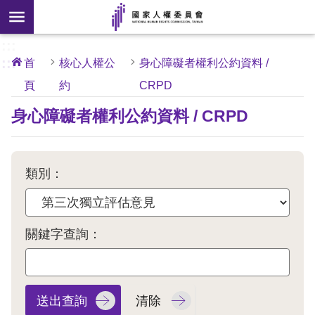
搜
前往主要內容區塊
尋
:::
[另
:::
首
核心人權公
身心障礙者權利公約資料 /
開
頁
約
CRPD
核
心
新
人
身心障礙者權利公約資料 / CRPD
權
視
公
約
窗]
關
類別：
於
本
會
關鍵字查詢：
最
新
消