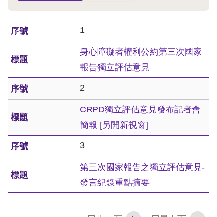
息
人
1
權
身心障礙者權利公約第三次國家
業
務
報告獨立評估意見
2
核
心
CRPD獨立評估意見發布記者會
人
簡報
[另開新視窗]
權
公
3
約
第三次國家報告之獨立評估意見-
陳
發言紀錄重點摘要
情
申