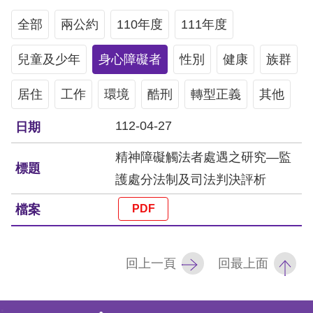
息
全部
兩公約
110年度
111年度
人
兒童及少年
權
身心障礙者
性別
健康
族群
業
居住
工作
環境
酷刑
轉型正義
其他
務
112-04-27
核
心
精神障礙觸法者處遇之研究—監
人
護處分法制及司法判決評析
權
公
約
陳
回上一頁
回最上面
情
申
: