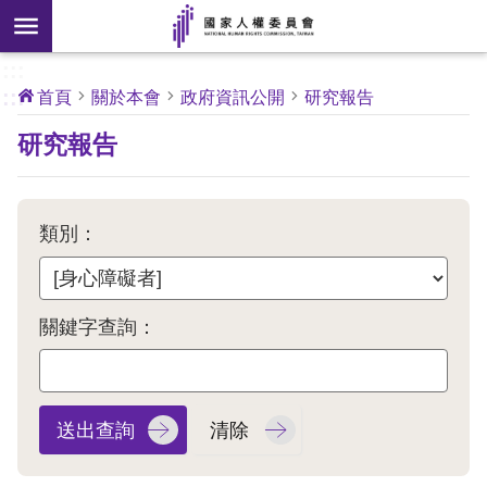
搜
前往主要內容區塊
尋
:::
[另
:::
首頁
關於本會
政府資訊公開
研究報告
開
核
研究報告
心
新
人
權
視
公
約
窗]
類別：
關
於
本
關鍵字查詢：
會
最
新
消