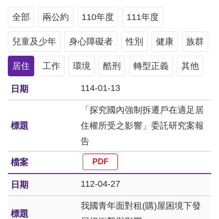
息
全部
兩公約
110年度
111年度
人
兒童及少年
權
身心障礙者
性別
健康
族群
業
居住
工作
環境
酷刑
轉型正義
其他
務
114-01-13
核
心
「探究國內強制拆遷戶在適足居
人
住權所受之影響」委託研究案報
權
告
公
約
112-04-27
陳
情
我國青年面對租(購)屋困境下發
申