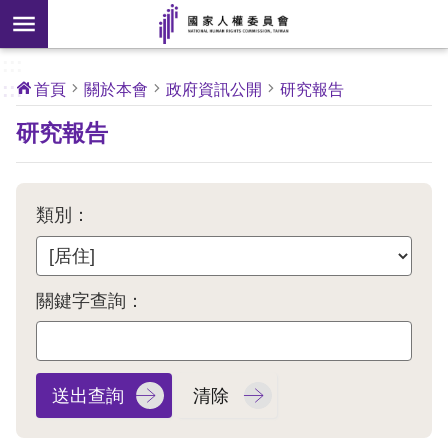
搜
前往主要內容區塊
尋
:::
[另
:::
首頁
關於本會
政府資訊公開
研究報告
開
核
研究報告
心
新
人
權
視
公
約
窗]
類別：
關
於
本
關鍵字查詢：
會
最
新
消