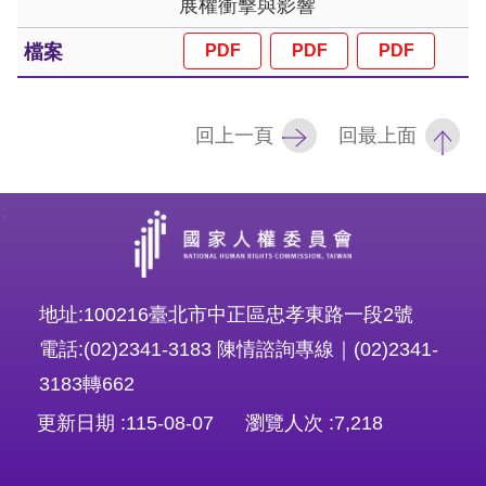
展權衝擊與影響
訴
人
權
資
回上一頁
回最上面
料
庫
:
無
障
礙
地址:100216臺北市中正區忠孝東路一段2號
快
電話:(02)2341-3183 陳情諮詢專線｜(02)2341-
捷
3183轉662
鍵
更新日期
115-08-07
瀏覽人次
7,218
請
選