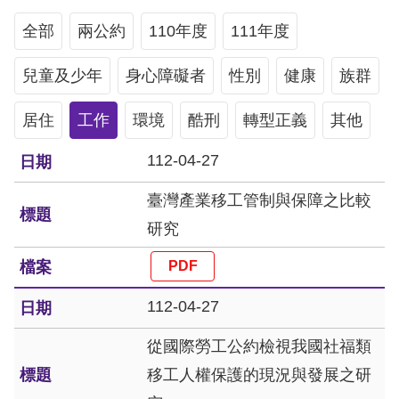
息
全部
兩公約
110年度
111年度
人
兒童及少年
權
身心障礙者
性別
健康
族群
業
居住
工作
環境
酷刑
轉型正義
其他
務
112-04-27
核
心
臺灣產業移工管制與保障之比較
人
研究
權
公
約
112-04-27
陳
從國際勞工公約檢視我國社福類
情
移工人權保護的現況與發展之研
申