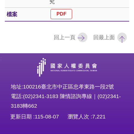
究
訴
人
權
資
回上一頁
回最上面
料
庫
:
無
障
礙
地址:100216臺北市中正區忠孝東路一段2號
快
電話:(02)2341-3183 陳情諮詢專線｜(02)2341-
捷
3183轉662
鍵
更新日期
115-08-07
瀏覽人次
7,221
請
選