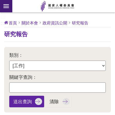
搜
前往主要內容區塊
尋
:::
[另
:::
首頁
關於本會
政府資訊公開
研究報告
開
核
研究報告
心
新
人
權
視
公
約
窗]
類別：
關
於
本
關鍵字查詢：
會
最
新
消