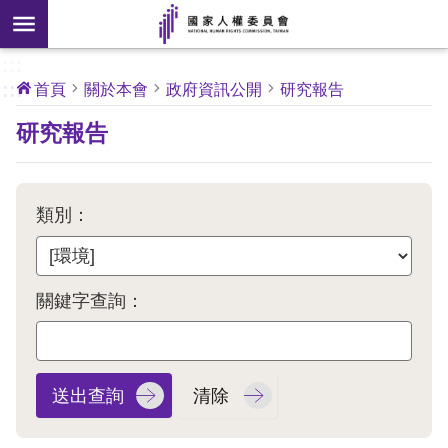
搜
前往主要內容區塊
尋
:::
[另
:::
首頁
關於本會
政府資訊公開
研究報告
開
核
研究報告
心
新
人
權
視
公
約
窗]
類別：
關
於
本
關鍵字查詢：
會
最
新
消