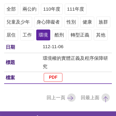
息
全部
兩公約
110年度
111年度
人
兒童及少年
權
身心障礙者
性別
健康
族群
業
居住
工作
環境
酷刑
轉型正義
其他
務
112-11-06
核
心
環境權的實體正義及程序保障研
人
究
權
公
約
陳
回上一頁
回最上面
情
申
: