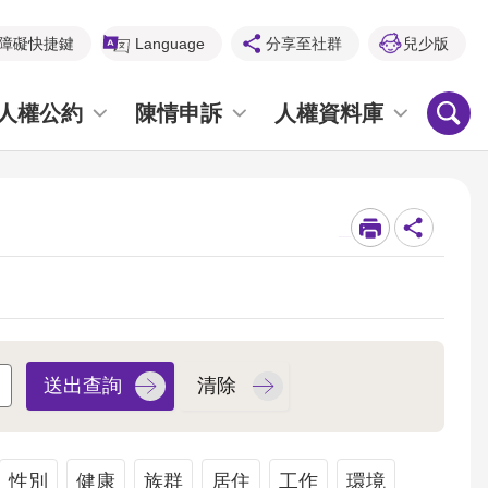
障礙快捷鍵
Language
分享至社群
兒少版
人權公約
陳情申訴
人權資料庫
_
性別
健康
族群
居住
工作
環境