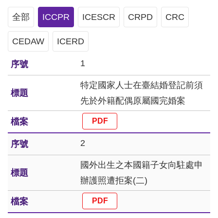
息
全部
ICCPR
ICESCR
CRPD
CRC
人
CEDAW
權
ICERD
業
1
務
特定國家人士在臺結婚登記前須
核
先於外籍配偶原屬國完婚案
心
人
權
2
公
約
國外出生之本國籍子女向駐處申
辦護照遭拒案(二)
陳
情
申