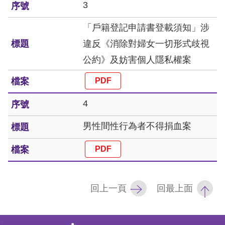
訴
3
「戶籍登記申請書登載須知」涉
人
違反《消除對婦女一切形式歧視
權
資
公約》及妨害個人隱私權案
料
庫
4
無
障
男性間性行為者不得捐血案
礙
快
捷
鍵
回上一頁
回最上面
請
:
選