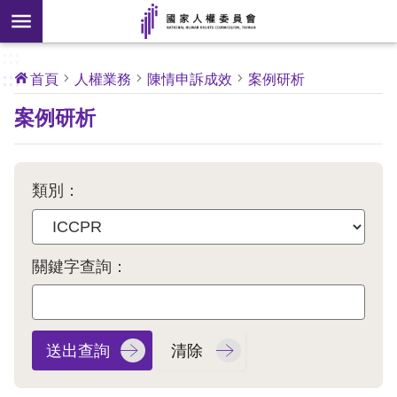
搜
前往主要內容區塊
尋
:::
[另
:::
首頁
人權業務
陳情申訴成效
案例研析
開
核
案例研析
心
新
人
權
視
公
約
窗]
類別：
關
於
本
關鍵字查詢：
會
最
新
消