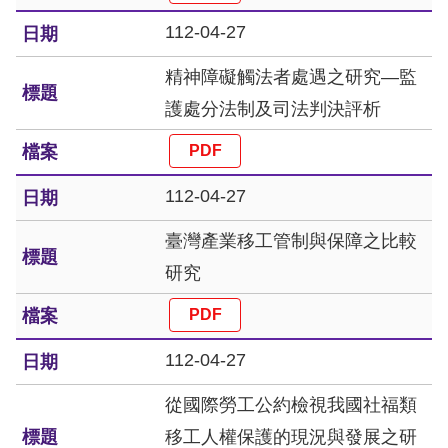
訴
112-04-27
人
精神障礙觸法者處遇之研究—監
權
護處分法制及司法判決評析
資
料
庫
112-04-27
無
臺灣產業移工管制與保障之比較
障
研究
礙
快
捷
112-04-27
鍵
從國際勞工公約檢視我國社福類
請
移工人權保護的現況與發展之研
選