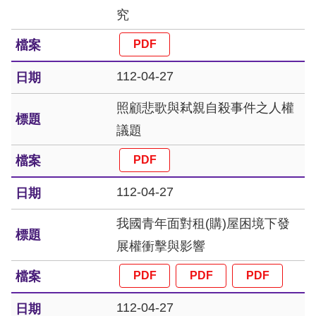
究
擇
語
112-04-27
言
照顧悲歌與弒親自殺事件之人權
兒少版
議題
回
首
112-04-27
頁
我國青年面對租(購)屋困境下發
網
展權衝擊與影響
站
導
112-04-27
覽