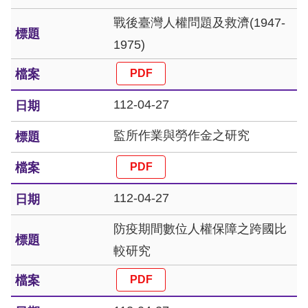
戰後臺灣人權問題及救濟(1947-
網
1975)
站
安
全
112-04-27
政
監所作業與勞作金之研究
策
隱
私
112-04-27
權
防疫期間數位人權保障之跨國比
保
較研究
護
政