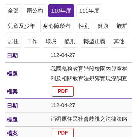
息
全部
兩公約
110年度
111年度
人
兒童及少年
權
身心障礙者
性別
健康
族群
業
居住
工作
環境
酷刑
轉型正義
其他
務
112-04-27
核
心
我國義務教育階段校園內兒童權
人
利及相關教育法規落實現況調查
權
公
約
112-04-27
陳
消弭原住民社會歧視之法律策略
情
申