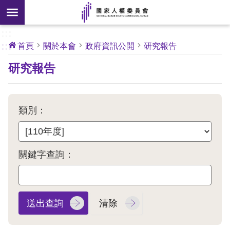
搜
前往主要內容區塊
尋
:::
[另
:::
首頁
關於本會
政府資訊公開
研究報告
開
核
研究報告
心
新
人
權
視
公
約
窗]
類別：
關
於
本
關鍵字查詢：
會
最
新
消