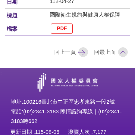
策
112-04-27
政
國際衛生規約與健康人權保障
府
網
站
回上一頁
回最上面
資
料
開
:
放
宣
告
地址:100216臺北市中正區忠孝東路一段2號
電話:(02)2341-3183 陳情諮詢專線｜(02)2341-
無
3183轉662
障
更新日期
115-08-06
瀏覽人次
7,177