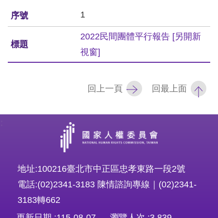
息
1
人
2022民間團體平行報告
[另開新
權
視窗]
業
務
回上一頁
回最上面
核
心
人
:
權
公
約
地址:100216臺北市中正區忠孝東路一段2號
陳
電話:(02)2341-3183 陳情諮詢專線｜(02)2341-
情
3183轉662
申
更新日期
115-08-07
瀏覽人次
3,839