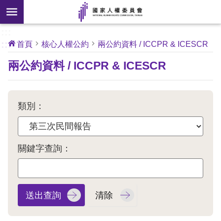
搜
前往主要內容區塊
尋
:::
[另
:::
首頁
核心人權公約
兩公約資料 / ICCPR & ICESCR
開
核
兩公約資料 / ICCPR & ICESCR
心
新
人
權
視
公
約
窗]
類別：
關
於
本
關鍵字查詢：
會
最
新
消