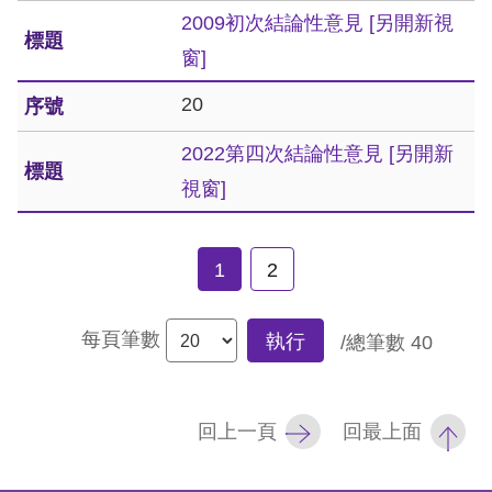
礙
2009初次結論性意見
[另開新視
網
窗]
頁
20
宣
言
2022第四次結論性意見
[另開新
視窗]
1
2
每頁筆數
執行
/總筆數
40
回上一頁
回最上面