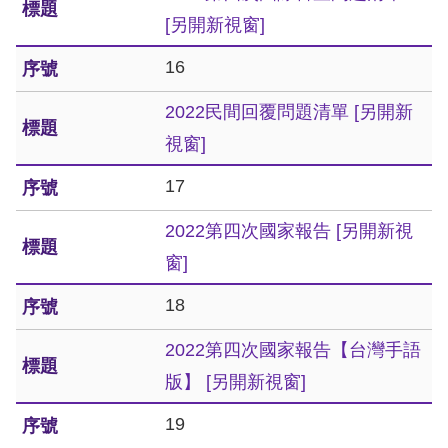
策
[另開新視窗]
政
16
府
2022民間回覆問題清單
[另開新
網
視窗]
站
資
17
料
2022第四次國家報告
[另開新視
開
窗]
放
宣
18
告
2022第四次國家報告【台灣手語
版】
[另開新視窗]
無
障
19