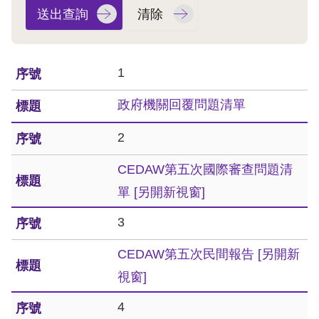
息
人
權
1
業
務
政府機關回覆問題清單
核
2
心
CEDAW第五次國際審查問題清
人
權
單
[另開新視窗]
公
3
約
CEDAW第五次民間報告
[另開新
陳
視窗]
情
申
4