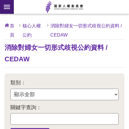
搜
前往主要內容區塊
尋
:::
[另
:::
首
核心人權
消除對婦女一切形式歧視公約資料 /
開
頁
公約
CEDAW
核
心
新
人
消除對婦女一切形式歧視公約資料 /
權
視
公
約
CEDAW
窗]
關
於
類別：
本
會
關鍵字查詢：
最
新
消