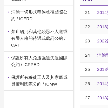
消除一切形式種族歧視國際公
21
20
約 / ICERD
22
20
禁止酷刑和其他殘忍不人道或
有辱人格的待遇或處罰公約 /
23
20
CAT
24
消除
保護所有人免遭強迫失蹤國際
公約 / ICPPED
25
20
保護所有移徙工人及其家庭成
26
20
員權利國際公約 / ICMW
27
20