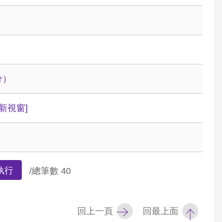
分）
新視窗]
執行
/總筆數
40
回上一頁
回最上面