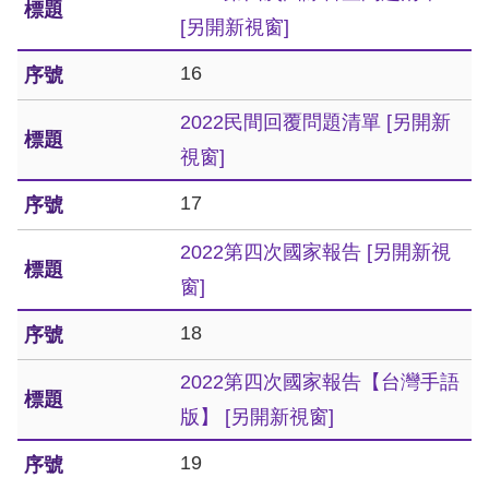
策
[另開新視窗]
政
16
府
2022民間回覆問題清單
[另開新
網
視窗]
站
資
17
料
2022第四次國家報告
[另開新視
開
窗]
放
宣
18
告
2022第四次國家報告【台灣手語
版】
[另開新視窗]
無
障
19