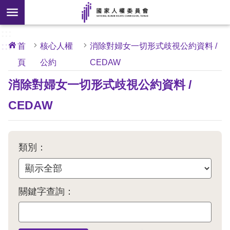
搜
前往主要內容區塊
尋
:::
[另
:::
首
核心人權
消除對婦女一切形式歧視公約資料 /
開
頁
公約
CEDAW
核
心
新
人
消除對婦女一切形式歧視公約資料 /
權
視
公
約
CEDAW
窗]
關
於
類別：
本
會
關鍵字查詢：
最
新
消