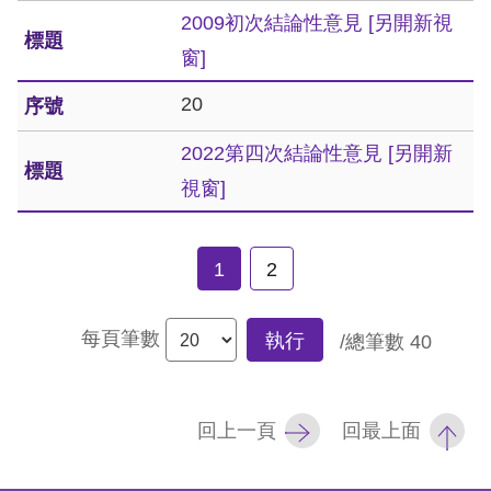
礙
2009初次結論性意見
[另開新視
網
窗]
頁
20
宣
言
2022第四次結論性意見
[另開新
視窗]
1
2
每頁筆數
執行
/總筆數
40
回上一頁
回最上面