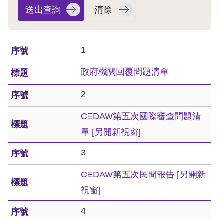
息
人
權
1
業
務
政府機關回覆問題清單
核
2
心
CEDAW第五次國際審查問題清
人
權
單
[另開新視窗]
公
3
約
CEDAW第五次民間報告
[另開新
陳
視窗]
情
申
4