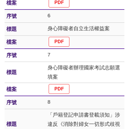
擇
6
語
身心障礙者自立生活權益案
言
兒少版
7
回
身心障礙者辦理國家考試志願選
首
填案
頁
網
8
站
「戶籍登記申請書登載須知」涉
導
違反《消除對婦女一切形式歧視
覽