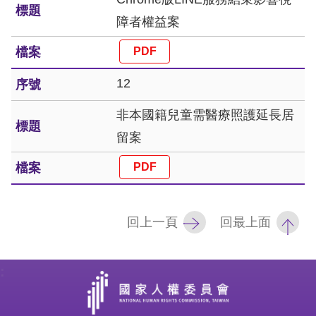
策
障者權益案
政
府
網
12
站
非本國籍兒童需醫療照護延長居
資
留案
料
開
放
宣
回上一頁
回最上面
告
:
無
障