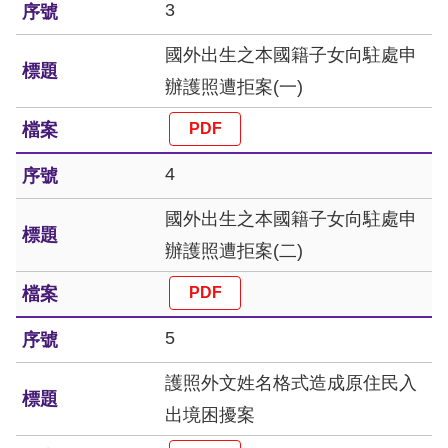
訴
3
國外出生之本國籍子女向駐處申
人
辦護照遭拒案(一)
權
資
料
庫
4
國外出生之本國籍子女向駐處申
無
障
辦護照遭拒案(二)
礙
快
捷
5
鍵
護照外文姓名格式造成原住民入
請
出境困擾案
選