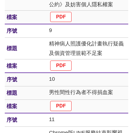
公約》及妨害個人隱私權案
網
站
9
安
全
精神病人照護優化計畫執行疑義
政
及個資管理規範不足案
策
隱
10
私
男性間性行為者不得捐血案
權
保
護
11
政
Chrome版LINE服務結束影響視