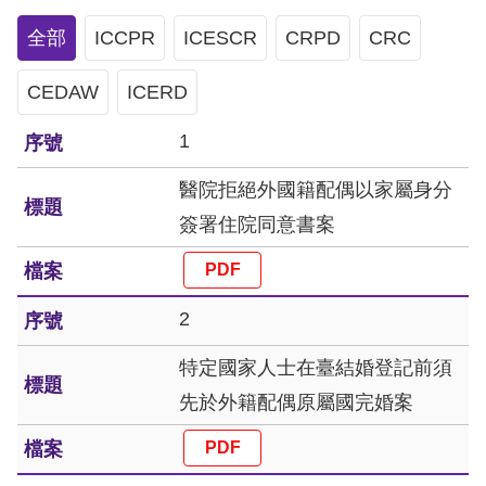
息
全部
ICCPR
ICESCR
CRPD
CRC
人
CEDAW
權
ICERD
業
1
務
醫院拒絕外國籍配偶以家屬身分
核
簽署住院同意書案
心
人
權
2
公
約
特定國家人士在臺結婚登記前須
先於外籍配偶原屬國完婚案
陳
情
申