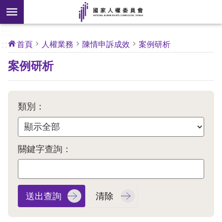
搜
前往主要內容區塊
尋
:::
[另
:::
首頁
人權業務
陳情申訴成效
案例研析
開
核
案例研析
心
新
人
權
視
公
約
窗]
類別：
關
於
本
關鍵字查詢：
會
最
新
消