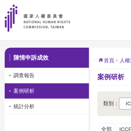
:::
前往主要內容區塊
:::
陳情申訴成效
:::
首頁
人權
調查報告
案例研析
案例研析
類別：
統計分析
全部
ICC