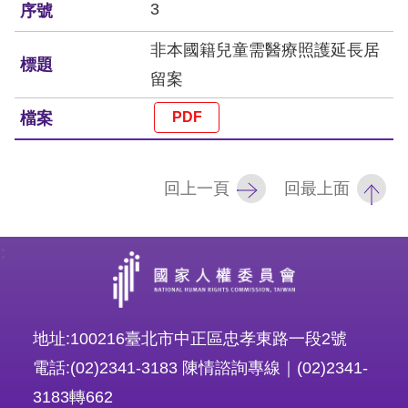
訴
3
非本國籍兒童需醫療照護延長居
人
留案
權
資
料
庫
回上一頁
回最上面
無
障
:
礙
快
捷
鍵
地址:100216臺北市中正區忠孝東路一段2號
電話:(02)2341-3183 陳情諮詢專線｜(02)2341-
請
3183轉662
選