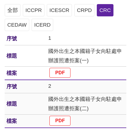
息
全部
ICCPR
ICESCR
CRPD
CRC
人
CEDAW
權
ICERD
業
1
務
國外出生之本國籍子女向駐處申
核
辦護照遭拒案(一)
心
人
權
2
公
約
國外出生之本國籍子女向駐處申
辦護照遭拒案(二)
陳
情
申