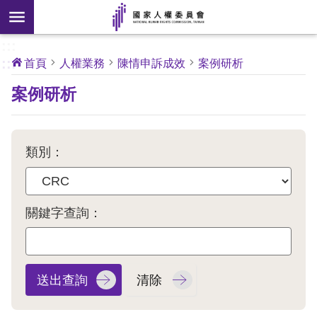
搜
前往主要內容區塊
尋
:::
[另
:::
首頁
人權業務
陳情申訴成效
案例研析
開
核
案例研析
心
新
人
權
視
公
約
窗]
類別：
關
於
本
關鍵字查詢：
會
最
新
消