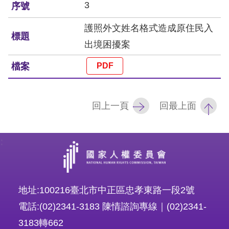
訴
3
護照外文姓名格式造成原住民入
人
出境困擾案
權
資
料
庫
回上一頁
回最上面
無
障
:
礙
快
捷
鍵
地址:100216臺北市中正區忠孝東路一段2號
電話:(02)2341-3183 陳情諮詢專線｜(02)2341-
請
3183轉662
選