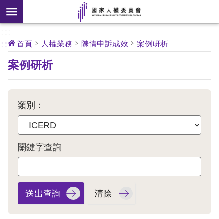
搜
前往主要內容區塊
尋
:::
[另
:::
首頁
人權業務
陳情申訴成效
案例研析
開
核
案例研析
心
新
人
權
視
公
約
窗]
類別：
關
於
本
關鍵字查詢：
會
最
新
消