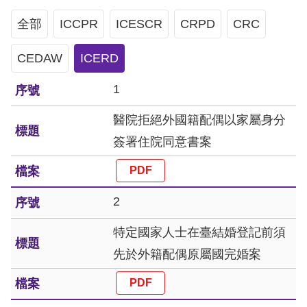
息
全部
ICCPR
ICESCR
CRPD
CRC
人
CEDAW
權
ICERD
業
1
務
醫院拒絕外國籍配偶以家屬身分
核
簽署住院同意書案
心
人
權
2
公
約
特定國家人士在臺結婚登記前須
先於外籍配偶原屬國完婚案
陳
情
申