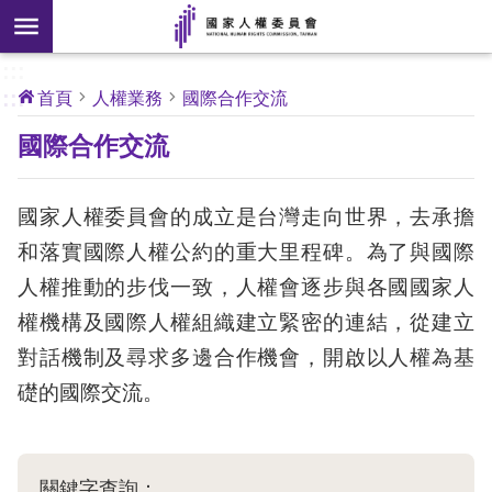
搜
前往主要內容區塊
尋
:::
[另
:::
首頁
人權業務
國際合作交流
開
核
國際合作交流
心
新
人
權
視
公
約
國家人權委員會的成立是台灣走向世界，去承擔
窗]
和落實國際人權公約的重大里程碑。為了與國際
關
人權推動的步伐一致，人權會逐步與各國國家人
於
權機構及國際人權組織建立緊密的連結，從建立
本
會
對話機制及尋求多邊合作機會，開啟以人權為基
礎的國際交流。
最
新
消
關鍵字查詢：