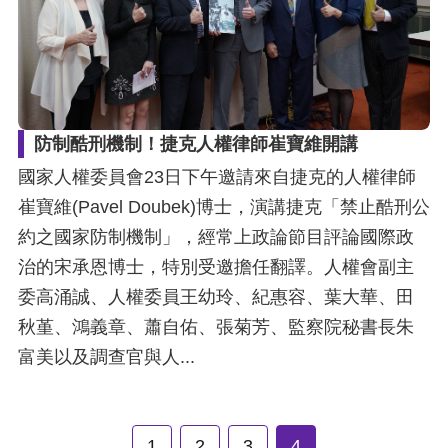
防制酷刑機制！捷克人權律師崔寶維開講
國家人權委員會23日下午邀請來自捷克的人權律師
崔寶維(Pavel Doubek)博士，演講捷克「禁止酷刑公
約之國家防制機制」，經常上政論節目評論國際政
治的宋承恩博士，特別受邀擔任翻譯。人權會副主
委高涌誠、人權委員王幼玲、紀惠容、葉大華、田
秋堇、鴻義章、蕭自佑、張菊芳、監察院秘書長朱
富美以及調查官與人...
1
2
3
4