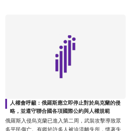
人權會呼籲：俄羅斯應立即停止對於烏克蘭的侵
略，並遵守聯合國各項國際公約與人權規範
俄羅斯入侵烏克蘭已進入第二周，武裝攻擊導致眾
多平民傷亡。有鑑於許多人被迫流離失所，懷著失