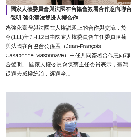
訴
國家人權委員會與法國在台協會簽署合作意向聯合
聲明 強化臺法雙邊人權合作
人
權
為強化臺灣與法國在人權議題上的合作與交流，於
資
今(111)年7月12日由國家人權委員會主任委員陳菊
料
與法國在台協會公孫孟（Jean-François
庫
Casabonne-Masonnave）主任共同簽署合作意向聯
合聲明。 國家人權委員會陳菊主任委員表示，臺灣
無
從過去威權統治，經過全...
障
礙
快
捷
鍵
請
選