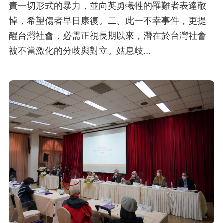
策
責一切形式的暴力，並向英勇犧牲的罹難者表達敬
悼，希望傷者早日康復。二、此一不幸事件，更提
政
醒台灣社會，必需正視長期以來，潛在於台灣社會
府
被不當激化的分歧與對立。姑息歧...
網
站
資
料
開
放
宣
告
無
障