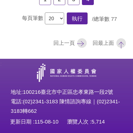
每頁筆數
執行
/總筆數
77
回上一頁
回最上面
:
地址:100216臺北市中正區忠孝東路一段2號
電話:(02)2341-3183 陳情諮詢專線｜(02)2341-
3183轉662
更新日期
115-08-10
瀏覽人次
5,714