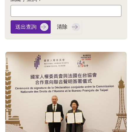
息
人
權
業
務
核
心
人
權
公
約
陳
情
申