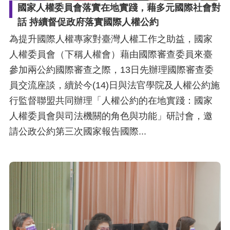
礙
國家人權委員會落實在地實踐，藉多元國際社會對
網
話 持續督促政府落實國際人權公約
頁
為提升國際人權專家對臺灣人權工作之助益，國家
宣
人權委員會（下稱人權會）藉由國際審查委員來臺
言
參加兩公約國際審查之際，13日先辦理國際審查委
員交流座談，續於今(14)日與法官學院及人權公約施
行監督聯盟共同辦理「人權公約的在地實踐：國家
人權委員會與司法機關的角色與功能」研討會，邀
請公政公約第三次國家報告國際...