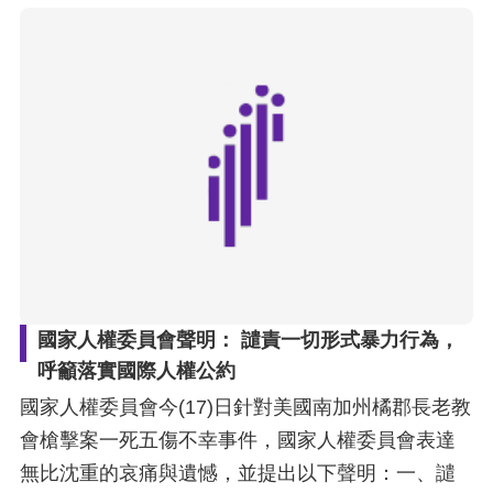
網
站
安
全
政
策
隱
私
國家人權委員會聲明： 譴責一切形式暴力行為，
權
呼籲落實國際人權公約
保
國家人權委員會今(17)日針對美國南加州橘郡長老教
護
會槍擊案一死五傷不幸事件，國家人權委員會表達
政
無比沈重的哀痛與遺憾，並提出以下聲明：一、譴