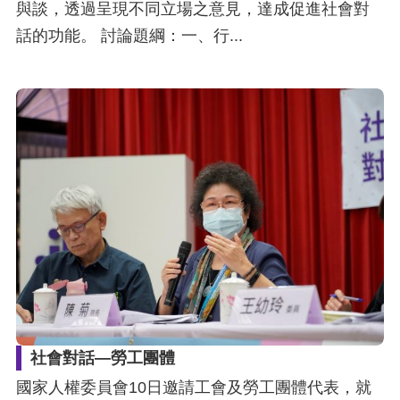
與談，透過呈現不同立場之意見，達成促進社會對
話的功能。 討論題綱：一、行...
網
站
安
全
政
策
隱
私
權
保
護
社會對話—勞工團體
政
國家人權委員會10日邀請工會及勞工團體代表，就