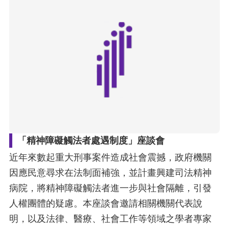
擇
語
言
兒少版
回
首
「精神障礙觸法者處遇制度」座談會
頁
近年來數起重大刑事案件造成社會震撼，政府機關
因應民意尋求在法制面補強，並計畫興建司法精神
網
病院，將精神障礙觸法者進一步與社會隔離，引發
站
人權團體的疑慮。本座談會邀請相關機關代表說
導
明，以及法律、醫療、社會工作等領域之學者專家
覽