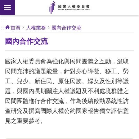
搜
前往主要內容區塊
尋
:::
[另
:::
首頁
人權業務
國內合作交流
開
核
國內合作交流
心
新
人
權
視
公
約
國家人權委員會為強化與民間團體之互動，汲取
窗]
民間充沛的議題能量，針對身心障礙、移工、勞
關
工、兒少、新住民、原住民族、婦女及性別等議
於
題，與國內長期關注人權議題及不利處境群體之
本
會
民間團體進行合作交流，作為後續啟動系統性訪
查研究及撰寫國際人權公約國家報告獨立評估意
最
見之重要參考。
新
消