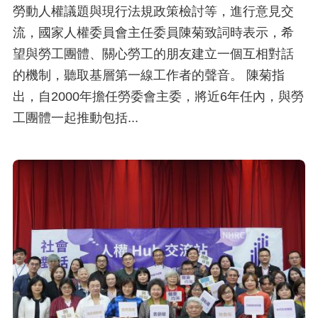
策
勞動人權議題與現行法規政策檢討等，進行意見交
流，國家人權委員會主任委員陳菊致詞時表示，希
政
望與勞工團體、關心勞工的朋友建立一個互相對話
府
的機制，聽取基層第一線工作者的聲音。 陳菊指
網
出，自2000年擔任勞委會主委，將近6年任內，與勞
站
工團體一起推動包括...
資
料
開
放
宣
告
無
障