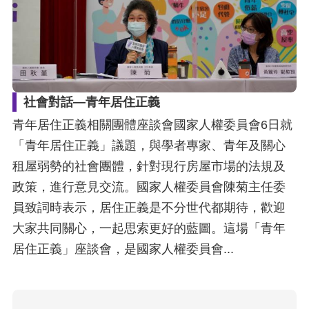
訴
人
權
資
料
社會對話—青年居住正義
庫
青年居住正義相關團體座談會國家人權委員會6日就
「青年居住正義」議題，與學者專家、青年及關心
無
租屋弱勢的社會團體，針對現行房屋市場的法規及
障
政策，進行意見交流。國家人權委員會陳菊主任委
礙
員致詞時表示，居住正義是不分世代都期待，歡迎
快
大家共同關心，一起思索更好的藍圖。這場「青年
捷
居住正義」座談會，是國家人權委員會...
鍵
請
選