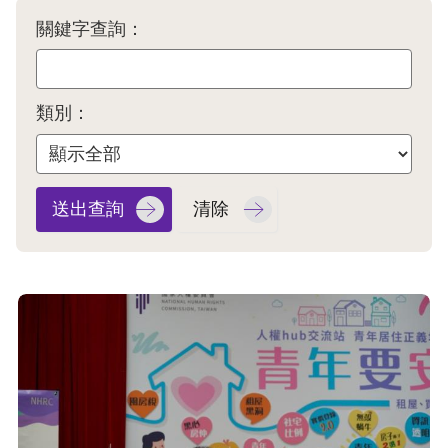
息
關鍵字查詢：
人
權
業
類別：
務
核
心
人
權
公
約
陳
情
申