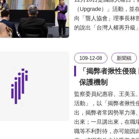
（Upgrade）」活動
向「聾人協會」理事長林
的說出「台灣人權再升級
109-12-08
新聞稿
「揭弊者揪性侵狼 
保護機制
監察委員紀惠容、王美玉、
活動」，以「揭弊者揪性侵
出，揭弊者常因勢單力薄
出來；一旦講出來，在職
職等不利對待，亦可能因