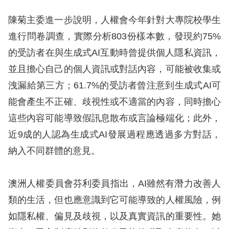
陳菊主委進一步說明，人權會今年針對大專院校學生
擇
進行問卷調查，實際分析803份樣本數，發現約75%
語
的受訪者在與生成式AI互動時曾提供個人隱私資訊，
言
並且擔心自己的個人資訊或對話內容，可能被收集或
洩漏給第三方；61.7%的受訪者曾注意到生成式AI可
兒少版
能會產生不正確、歧視性或不適當的內容，同時擔心
回
這些內容可能導致假訊息散布或言論極端化；此外，
首
近9成的人認為生成式AI發展過程應透過多方對話，
頁
納入不同群體的意見。
網
澳洲人權委員會芬利委員指出，AI雖然有潛力改善人
站
類的生活，但也應意識到它可能導致的人權風險，例
導
如隱私權、偏見及歧視，以及真實資訊的重要性。她
覽