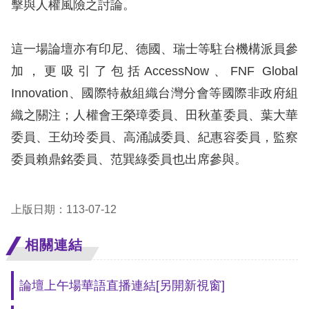
策
擊與人權風險之討論。
政
這一場論壇亦有印尼、德國、瑞士等駐台機構派員參
府
加，更吸引了包括AccessNow、FNF Global
網
Innovation、國際特赦組織台灣分會等國際非政府組
站
織之關注；人權會王榮璋委員、田秋堇委員、葉大華
資
委員、王幼玲委員、高涌誠委員、紀惠容委員，監察
料
委員賴鼎銘委員、范巽綠委員也出席參與。
開
放
上版日期：113-07-12
宣
告
相關連結
無
論壇上午場華語直播連結
[另開新視窗]
障