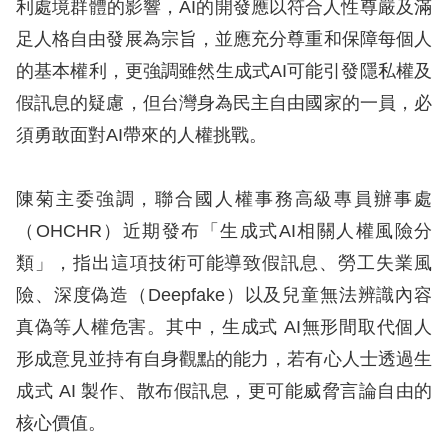
利處境群體的影響，AI的開發應以符合人性尊嚴及滿
訴
足人格自由發展為宗旨，並應充分尊重和保障每個人
人
的基本權利，更強調雖然生成式AI可能引發隱私權及
權
假訊息的疑慮，但台灣身為民主自由國家的一員，必
資
須勇敢面對AI帶來的人權挑戰。
料
庫
陳菊主委強調，聯合國人權事務高級專員辦事處
無
（OHCHR）近期發布「生成式AI相關人權風險分
障
類」，指出這項技術可能導致假訊息、勞工失業風
礙
險、深度偽造（Deepfake）以及兒童無法辨識內容
快
真偽等人權危害。其中，生成式 AI無形間取代個人
捷
形成意見並持有自身觀點的能力，若有心人士透過生
鍵
成式 AI 製作、散布假訊息，更可能威脅言論自由的
請
核心價值。
選