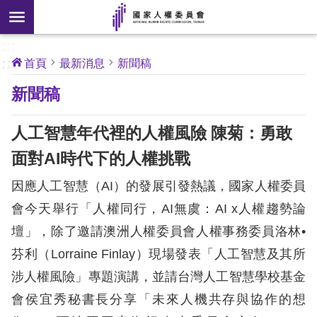
搜
前往主要內容區塊
尋
:::
[另
:::
首頁
最新消息
新聞稿
開
核
新聞稿
心
新
人
權
視
公
人工智慧年代裡的人權風險 陳菊：勇敢
約
窗]
面對AI時代下的人權挑戰
關
因應人工智慧（AI）的發展引發熱議，國家人權委員
於
本
會今天舉行「人權同行，AI無虞：AI x人權趨勢論
會
壇」，除了邀請澳洲人權委員會人權事務委員洛林•
芬利（Lorraine Finlay）現場發表「人工智慧及其所
最
涉人權風險」專題演講，並請台灣人工智慧學校基金
新
會侯宜秀秘書長分享「未來人機共存與協作的想
消