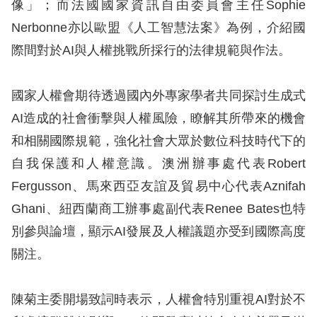
息
像」；而法國國家資訊自由委員會主任Sophie
Nerbonne亦以歐盟《人工智慧法案》為例，介紹國
人
際間對於AI與人權挑戰所採行的法律規範與作法。
權
業
國家人權會期待透過國內外專家學者共同探討生成式
務
AI造成的社會衝擊與人權風險，瞭解其所帶來的機會
核
和相關國際規範，強化社會大眾於數位科技時代下的
心
自我保護和人權意識。澳洲辦事處代表Robert
人
Fergusson、馬來西亞友誼及貿易中心代表Aznifah
權
Ghani、紐西蘭商工辦事處副代表Renee Bates也特
公
約
別參與論壇，顯示AI發展及人權議題亦受到國際高度
關注。
陳
情
陳菊主委開場致詞時表示，人權會特別重視AI對於不
申