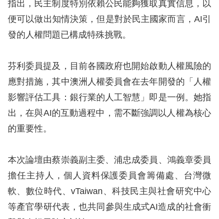
指出，民主制度特別依賴公民能夠獲取真實信息，以
便可以做出知情決策，但是對於民主國家而言，AI引
網
發的人權問題已構成特殊挑戰。
站
安
芬利委員提及，目前各國政府也開始啟動人權風險的
全
應對措施，其中澳洲人權委員會在去年開發的「人權
政
影響評估工具：銀行業的人工智慧」即是一例。她指
策
出，在與AI的互動過程中，需不斷強調以人權為核心
隱
的重要性。
私
權
本次論壇由蔡崇義副主委、浦忠成委員、鴻義章委員
保
擔任主持人，個人資料保護委員會籌備處、台灣微
護
軟、數位時代、vTaiwan、科技民主與社會研究中心
政
等產官學研代表，也共同參與生成式AI造成的社會衝