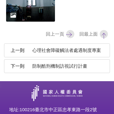
策
政
府
網
回上一頁
回最上面
站
資
心理社會障礙觸法者處遇制度專案
料
開
防制酷刑機制訪視試行計畫
放
宣
:
告
無
障
地址:100216臺北市中正區忠孝東路一段2號