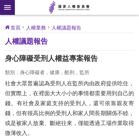
搜
前往主要內容區塊
尋
:::
[另
:::
首頁
人權業務
人權議題報告
開
核
人權議題報告
心
新
人
權
視
公
身心障礙受刑人權益專案報告
約
窗]
類別：身心障礙者，健康，酷刑，監所
關
於
社會大眾普遍認為受刑人在監所內由政府提供吃住，
本
但實際上，在裡面大大小小的事情都需要用到自己的
會
錢。有社會及家庭支持的受刑人，還可依靠親友寄
錢，但有很高比例的受刑人和家人間長期關係不睦，
最
或是被家人放棄、斷絕往來，僅能透過工場作業取得
新
消
微薄收入。