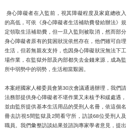
息
身心障礙者在入監前，視其障礙程度及家庭總收入
人
的高低，可依《身心障礙者生活補助費發給辦法》規
權
定領取生活補助費，但一旦入監則被取消，然而部分
業
務
身心障礙者原有的貧困狀況依然存在，他們雖可自理
生活，但若無親友支持，也因身心障礙狀況無法下工
核
場作業，在監獄外部及內部都失去金錢來源，成為監
心
所中弱勢中的弱勢，生活相當艱困。
人
權
公
本案經國家人權委員會第30次會議通過辦理，我們請
約
法務部提供身心障礙者不堪作業又未核予和緩處遇，
並由監所提供基本生活用品的受刑人名冊，依這個名
陳
冊去訪視5間監獄及2間看守所，訪談68位受刑人及
情
職員。我們彙整訪談結果並諮詢專家學者意見，提出
申