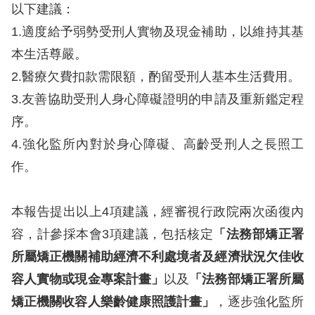
訴
以下建議：
1.適度給予弱勢受刑人實物及現金補助，以維持其基
人
本生活尊嚴。
權
2.醫療欠費扣款需限額，酌留受刑人基本生活費用。
資
料
3.友善協助受刑人身心障礙證明的申請及重新鑑定程
庫
序。
4.強化監所內對於身心障礙、高齡受刑人之長照工
無
作。
障
礙
本報告提出以上4項建議，經審視行政院兩次函復內
快
容，計參採本會3項建議，包括核定
「法務部矯正署
捷
鍵
所屬矯正機關補助經濟不利處境者及經濟狀況欠佳收
容人實物或現金專案計畫」
以及
「法務部矯正署所屬
請
矯正機關收容人樂齡健康照護計畫」
，逐步強化監所
選