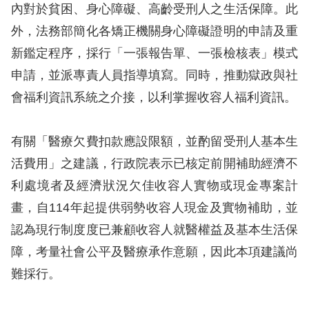
內對於貧困、身心障礙、高齡受刑人之生活保障。此
擇
外，法務部簡化各矯正機關身心障礙證明的申請及重
新鑑定程序，採行「一張報告單、一張檢核表」模式
語
申請，並派專責人員指導填寫。同時，推動獄政與社
言
會福利資訊系統之介接，以利掌握收容人福利資訊。
兒少版
有關「醫療欠費扣款應設限額，並酌留受刑人基本生
回
活費用」之建議，行政院表示已核定前開補助經濟不
首
利處境者及經濟狀況欠佳收容人實物或現金專案計
頁
畫，自114年起提供弱勢收容人現金及實物補助，並
認為現行制度度已兼顧收容人就醫權益及基本生活保
網
障，考量社會公平及醫療承作意願，因此本項建議尚
站
難採行。
導
覽