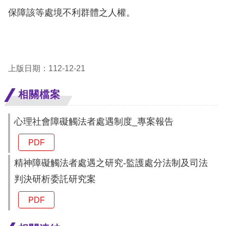
保障該等處境不利群體之人權。
網
站
安
上版日期：112-12-21
全
政
相關檔案
策
心理社會障礙觸法者處遇制度_專案報告
隱
PDF
私
權
精神障礙觸法者處遇之研究-監護處分法制及司法
保
判決研析委託研究案
護
PDF
政