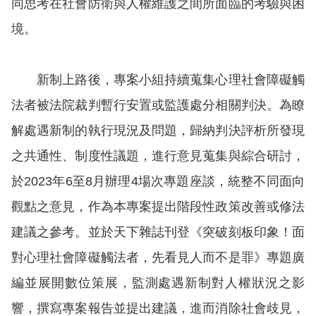
同思考在社會防衛與人權維護之間所面臨的考驗與困
擇
境。
語
新制上路後，專案小組持續蒐集心理社會障礙觸
言
法者被法院裁判暫行安置或監護處分相關判決。為瞭
兒少版
解處遇新制的執行現況及問題，歸納判決評析所發現
之共通性、制度性議題，進行意見蒐集與綜合研討，
回
於2023年6至8月辦理4場次專題座談，統整不同面向
首
觀點之意見，作為本專案提出階段性政策改善或修法
頁
建議之參考。並於天下雜誌刊登《突破刻板印象！面
網
對心理社會障礙觸法者，先看見人而不是罪》專題廣
站
編並展開數位策展，監測處遇新制對人權狀況之影
導
響，撰寫專案報告並提出建議，進而消除社會歧見，
覽