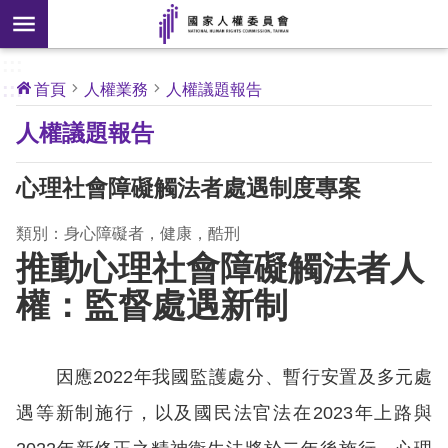
搜
前往主要內容區塊
尋
:::
[另
:::
首頁
人權業務
人權議題報告
開
核
人權議題報告
心
新
人
權
視
公
心理社會障礙觸法者處遇制度專案
約
窗]
類別：身心障礙者，健康，酷刑
關
推動心理社會障礙觸法者人
於
本
權：監督處遇新制
會
最
因應2022年我國監護處分、暫行安置及多元處
新
遇等新制施行，以及國民法官法在2023年上路與
消