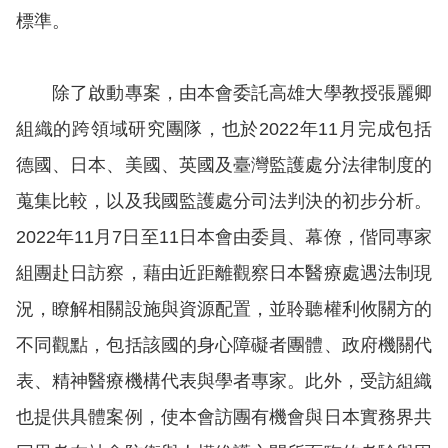
訴
標準。
人
權
除了啟動專案，由本會委託高雄大學教授張麗卿
資
組織的跨領域研究團隊，也於2022年11月完成包括
料
德國、日本、美國、英國及臺灣監護處分法律制度的
庫
蒐集比較，以及我國監護處分司法判決的初步分析。
無
2022年11月7日至11日本會由委員、幕僚，偕同專家
障
組團赴日訪察，藉由近距離觀察日本醫療處遇法制現
礙
快
況，瞭解相關設施與資源配置，並聆聽權利攸關方的
捷
不同觀點，包括該國的身心障礙者團體、政府機關代
鍵
表、精神醫療機構代表與學者專家。此外，受訪組織
請
也提供具體案例，使本會訪團有機會與日本實務界共
選