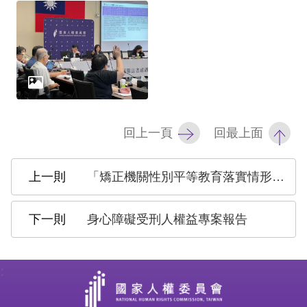
礙
網
頁
宣
言
回上一頁
回最上面
「矯正機關性別平等教育落實情形」報告
身心障礙受刑人權益專案報告
: