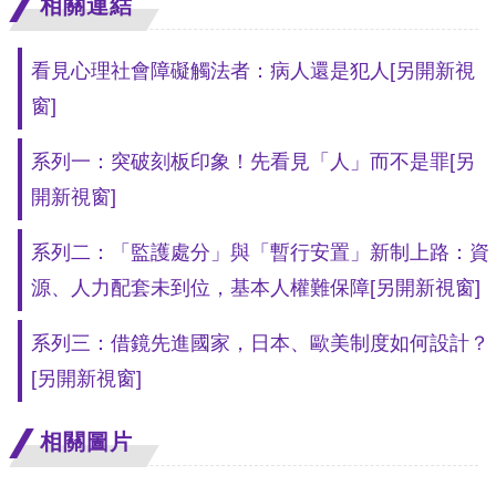
策
相關連結
政
看見心理社會障礙觸法者：病人還是犯人
[另開新視
府
窗]
網
站
系列一：突破刻板印象！先看見「人」而不是罪
[另
資
開新視窗]
料
系列二：「監護處分」與「暫行安置」新制上路：資
開
源、人力配套未到位，基本人權難保障
[另開新視窗]
放
宣
系列三：借鏡先進國家，日本、歐美制度如何設計？
告
[另開新視窗]
無
相關圖片
障