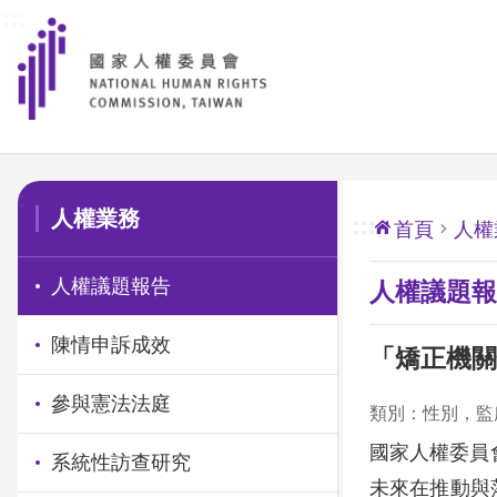
:::
前往主要內容區塊
:::
人權業務
:::
首頁
人權
人權議題報告
人權議題報
陳情申訴成效
「矯正機關
參與憲法法庭
類別：性別，監
國家人權委員
系統性訪查研究
未來在推動與