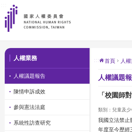
:::
前往主要內容區塊
:::
人權業務
:::
首頁
人權
人權議題報告
人權議題報
陳情申訴成效
「校園師對
參與憲法法庭
類別：兒童及少
我國立法禁止
系統性訪查研究
年度至今歷經