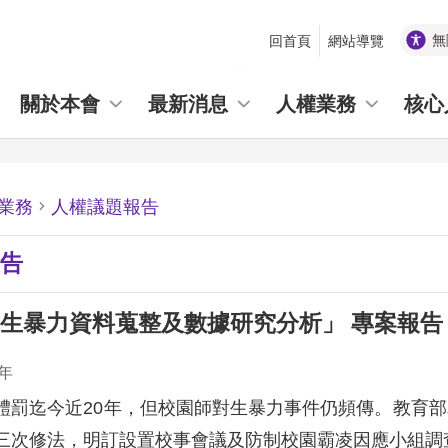
無
回首頁
網站導覽
_
關於本會
最新消息
人權業務
核心
業務
人權議題報告
告
生暴力資料蒐整及數據研究分析」 專案報告
年
體罰迄今近20年，但校園師對生暴力事件仍頻傳。教育部
三次修法，明訂設置校事會議及防制校園霸凌因應小組調