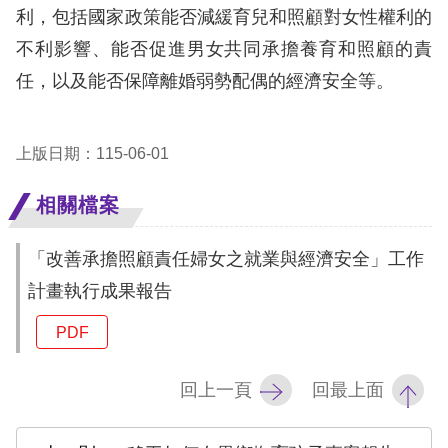
訴
利，包括國家政策能否減緩育兒和照顧對女性權利的
不利影響、能否促進男女共同承擔養育和照顧的責
人
任，以及能否保障離婚弱勢配偶的經濟安全等。
權
資
料
上版日期：115-06-01
庫
相關檔案
無
障
「改善承擔照顧責任婦女之就業與經濟安全」工作
礙
計畫執行成果報告
快
PDF
捷
鍵
回上一頁
回最上面
請
選