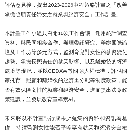
息
評估意見後，提出2023-2026中程策略計畫之「改善
承擔照顧責任婦女之就業與經濟安全」工作計畫。
人
權
業
本計畫工作小組共召開10次工作會議，運用統計調查
務
資料、與民間組織合作、辦理委託研究、舉辦國際論
壇及工作坊等多元方式，監測育兒對女性的薪資變化
核
趨勢、承擔長照責任的就業影響、以及離婚後的經濟
心
處境等現況，並以CEDAW等國際人權標準，評估國
人
權
家托育、照顧和離婚後的經濟重分配等制度政策，能
公
否有效保障女性的就業和經濟安全，進而提出法令政
約
策建議，並發展教育宣導素材。
陳
未來將以本計畫執行成果所蒐集的資料和資訊為基
情
申
礎，持續監測女性能否平等享有就業和經濟安全權