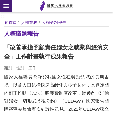
搜
前往主要內容區塊
尋
:::
[另
:::
首頁
人權業務
人權議題報告
開
核
人權議題報告
心
新
人
權
視
公
「改善承擔照顧責任婦女之就業與經濟安
約
窗]
全」工作計畫執行成果報告
關
於
類別：性別，工作
本
國家人權委員會鑒於我國女性在勞動領域的長期困
會
境，以及人口結構快速高齡化與少子女化，又適逢國
內刻正推動《民法》贍養費制度改革，經參酌《消除
最
新
對婦女一切形式歧視公約》（CEDAW）國家報告國
消
際審查委員會歷次結論性意見、2022年CEDAW獨立