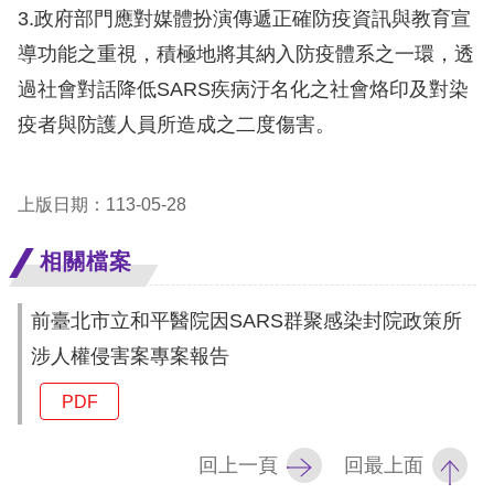
3.政府部門應對媒體扮演傳遞正確防疫資訊與教育宣
擇
導功能之重視，積極地將其納入防疫體系之一環，透
語
過社會對話降低SARS疾病汙名化之社會烙印及對染
疫者與防護人員所造成之二度傷害。
言
兒少版
上版日期：113-05-28
回
相關檔案
首
前臺北市立和平醫院因SARS群聚感染封院政策所
頁
涉人權侵害案專案報告
網
PDF
站
導
回上一頁
回最上面
覽