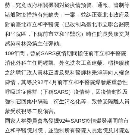
息
勢，究竟政府相關機關對於疫情預警、通報、管制等
諸般防疫措施有無缺失」一案，並糾正臺北市政府及
人
對前臺北市立和平醫院（已改制為臺北市立聯合醫院
權
業
和平院區，下稱前市立和平醫院）時任院長吳康文與
務
感染科林榮第主任彈劾。
109年間，曾於SARS疫情期間擔任前市立和平醫院
核
消化外科主任周經凱、外包洗衣工童建榮、櫃枱服務
心
之約聘行政人員林正哲及兒科醫師林秉鴻等向人權會
人
權
陳情，其等於92年4月前市立和平醫院爆發嚴重急性
公
呼吸道症候群（下稱SARS）疫情時，因疫情封院及
約
強制召回集中隔離，衍生污名化等，致曾受隔離人員
蒙受歧視等二度傷害。
陳
國家人權委員會為發掘92年SARS疫情爆發期間前市
情
申
立和平醫院封院，並強制所有醫院人員返院及封院迄