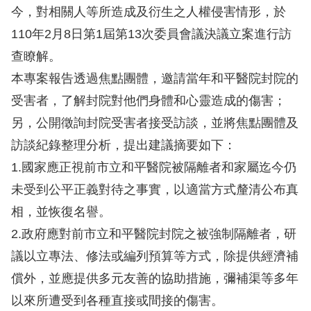
訴
今，對相關人等所造成及衍生之人權侵害情形，於
110年2月8日第1屆第13次委員會議決議立案進行訪
人
查瞭解。
權
本專案報告透過焦點團體，邀請當年和平醫院封院的
資
料
受害者，了解封院對他們身體和心靈造成的傷害；
庫
另，公開徵詢封院受害者接受訪談，並將焦點團體及
訪談紀錄整理分析，提出建議摘要如下：
無
1.國家應正視前市立和平醫院被隔離者和家屬迄今仍
障
未受到公平正義對待之事實，以適當方式釐清公布真
礙
相，並恢復名譽。
快
捷
2.政府應對前市立和平醫院封院之被強制隔離者，研
鍵
議以立專法、修法或編列預算等方式，除提供經濟補
償外，並應提供多元友善的協助措施，彌補渠等多年
請
以來所遭受到各種直接或間接的傷害。
選