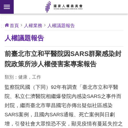
搜
前往主要內容區塊
尋
:::
[另
:::
首頁
人權業務
人權議題報告
開
核
人權議題報告
心
新
人
權
視
公
前臺北市立和平醫院因SARS群聚感染封
約
窗]
院政策所涉人權侵害案專案報告
關
於
類別：健康，工作
本
監察院民國（下同）92年有調查「臺北市立和平醫
會
院、私立仁濟醫院相繼爆發院內感染SARS之事件而
封院，繼而臺北市華昌國宅亦傳出疑似社區感染
最
新
SARS案例，且國內SARS通報、死亡案例與日劇
消
增，引發社會大眾惶恐不安，顯見疫情有蔓延失控之