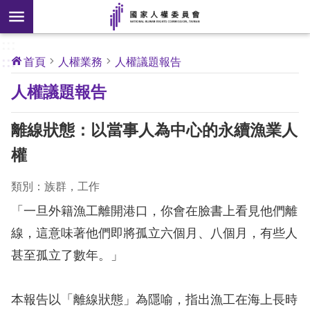
搜
前往主要內容區塊
尋
:::
[另
:::
首頁
人權業務
人權議題報告
開
核
人權議題報告
心
新
人
權
視
公
離線狀態：以當事人為中心的永續漁業人
約
窗]
權
關
於
類別：族群，工作
本
「一旦外籍漁工離開港口，你會在臉書上看見他們離
會
線，這意味著他們即將孤立六個月、八個月，有些人
甚至孤立了數年。」
最
新
消
本報告以「離線狀態」為隱喻，指出漁工在海上長時