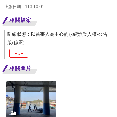
上版日期：113-10-01
擇
相關檔案
語
言
離線狀態：以當事人為中心的永續漁業人權-公告
版(修正)
兒少版
PDF
回
相關圖片
首
頁
網
站
導
覽