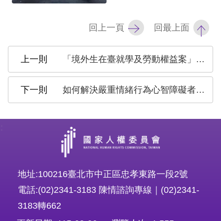
網
回上一頁
回最上面
站
安
「境外生在臺就學及勞動權益案」專案報告
全
政
如何解決嚴重情緒行為心智障礙者支持體系問題專案報告
策
隱
:
私
權
保
地址:100216臺北市中正區忠孝東路一段2號
護
電話:(02)2341-3183 陳情諮詢專線｜(02)2341-
政
3183轉662