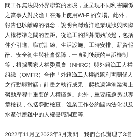
息
間工作無法與外界聯繫的困境，並呈現不同利害關係
之當事人對於漁工在海上使用Wi-Fi的立場。此外，
人
報告也以離線的概念，說明台灣遠洋漁業現狀與國際
權
業
人權標準之間的差距。從漁工的招募開始談起，包括
務
仲介引進、職前訓練、生活設施、工時安排、薪資報
酬、安全衛生與社會保障，一直到後續的申訴機制
核
等，根據國家人權委員會（NHRC）與外籍漁工人權
心
組織（OMFR）合作「外籍漁工人權議題利害關係人
人
權
之行動與對話」計畫之執行成果，爬梳遠洋漁業海上
公
勞動歷程中重要的人權議題。此外，重要議題另以專
約
章檢視，包括勞動檢查、漁業工作公約國內法化以及
水產供應鏈中的人權盡職調查等。
陳
情
申
2022年11月至2023年3月期間，我們合作辦理了3場