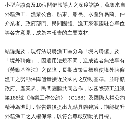
訴
小型座談會及10位關鍵報導人之深度訪談，蒐集來自
外籍漁工、漁業公會、船東、船長、水產貿易商、仲
人
介業者、政府部門、民間團體、漁工來源國駐台單位
權
等各方意見，成為本報告的主要素材。
資
料
庫
結論提及，現行法規將漁工區分為「境內聘僱」及
「境外聘僱」，因適用法規不同，造成後者無法享有
無
《勞動基準法》之保障，長期政策目標應使境外聘僱
障
漁工之勞動保障儘量接近於國內之勞動基準。並呼籲
礙
政府、產業界、民間團體共同合作，以國際勞工組織
快
捷
第188號《漁業工作公約》（C188）及國際人權公約
鍵
精神為準則，報告最後提出九點具體建議，期能提升
外籍漁工之人權保障，以符合尊嚴勞動的目標。
請
選