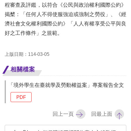
息
程審查及評鑑，以符合《公民與政治權利國際公約》
揭櫫：「任何人不得使服強迫或強制之勞役」、《經
人
濟社會文化權利國際公約》「人人有權享受公平與良
權
業
好之工作條件」之規範。
務
上版日期：114-03-05
核
心
相關檔案
人
權
「境外學生在臺就學及勞動權益案」專案報告全文
公
約
PDF
陳
回上一頁
回最上面
情
申