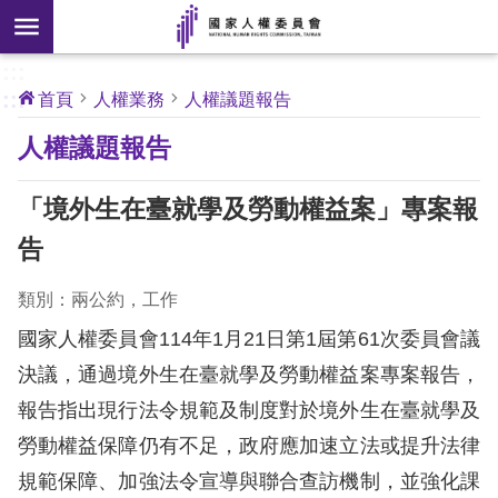
搜
前往主要內容區塊
尋
:::
[另
:::
首頁
人權業務
人權議題報告
開
核
人權議題報告
心
新
人
權
視
公
「境外生在臺就學及勞動權益案」專案報
約
窗]
告
關
於
類別：兩公約，工作
本
國家人權委員會
114
年
1
月
21
日第
1
屆第
61
次委員會議
會
決議，通過境外生在臺就學及勞動權益案專案報告，
報告指出現行法令規範及制度對於境外生在臺就學及
最
新
勞動權益保障仍有不足，政府應加速立法或提升法律
消
規範保障、加強法令宣導與聯合查訪機制，並強化課