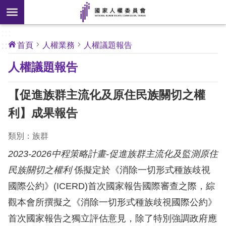
搜
前往主要內容區塊
尋
:::
[另
:::
首頁
人權業務
人權議題報告
開
核
人權議題報告
心
新
人
權
視
公
【促進族群主流化及原住民族關切之權
約
窗]
利】成果報告
關
於
類別：族群
本
2023-2026中程策略計畫-促進族群主流化及監測原住
會
民族關切之權利
係擬定於《消除一切形式種族歧視
國際公約》(ICERD)首次國家報告國際審查之際，綜
最
新
觀本會所撰擬之《消除一切形式種族歧視國際公約》
消
首次國家報告之獨立評估意見，除了特別強調政府應