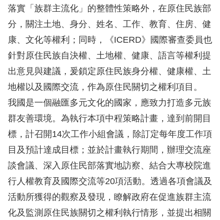
息
落實「族群主流化」的整體性策略外，在原住民族部
分，關注土地、身分、姓名、工作、教育、住房、健
人
康、文化等權利；同時，《ICERD》國際審查委員也
權
業
針對原住民族自決權、土地權、健康、語言等權利提
務
出意見與建議，爰鎖定原住民族身分權、健康權、土
地權以及國際交流，作為原住民關切之權利項目。
核
我國是一個融匯多元文化的國家，應致力打造多元族
心
群友善環境。為執行本項中程策略計畫，達到前開目
人
權
標，計召開14次工作小組會議，除訂定每年度工作項
公
目及預計達成目標；並於計畫執行期間，辦理交流座
約
談會議、深入原住民部落實地訪察、結合大專校院進
行人權教育及國際交流等20項活動。透過各項會議及
陳
活動所獲得的觀察及發現，瞭解政府在促進族群主流
情
申
化及監測原住民族關切之權利執行情形，並提出相關