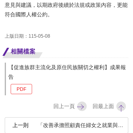
訴
意見與建議，以期政府後續於法規或政策內容，更能
符合國際人權公約。
人
權
資
上版日期：115-05-08
料
庫
相關檔案
無
【促進族群主流化及原住民族關切之權利】成果報
障
告
礙
PDF
快
捷
回上一頁
回最上面
鍵
請
「改善承擔照顧責任婦女之就業與經濟安全」工作計畫執行成果報告
選