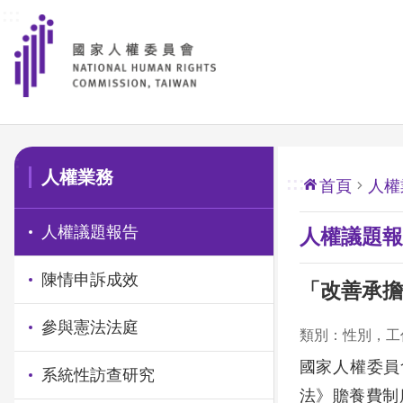
:::
前往主要內容區塊
:::
人權業務
:::
首頁
人權
人權議題報告
人權議題報
陳情申訴成效
「改善承擔
參與憲法法庭
類別：性別，工
國家人權委員
系統性訪查研究
法》贍養費制