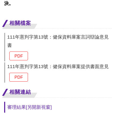
訴
決。
人
相關檔案
權
資
料
111年憲判字第13號：健保資料庫案言詞辯論意見
庫
書
PDF
無
障
111年憲判字第13號：健保資料庫案提供書面意見
礙
PDF
快
捷
相關連結
鍵
請
審理結果
[另開新視窗]
選