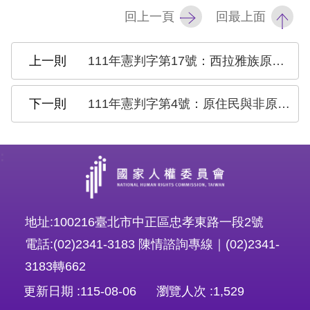
回上一頁
回最上面
擇
語
111年憲判字第17號：西拉雅族原住民身分案
言
111年憲判字第4號：原住民與非原住民結婚所生子女之原住民身分案
兒少版
:
回
首
頁
地址:100216臺北市中正區忠孝東路一段2號
網
電話:(02)2341-3183 陳情諮詢專線｜(02)2341-
站
3183轉662
導
更新日期
115-08-06
瀏覽人次
1,529
覽