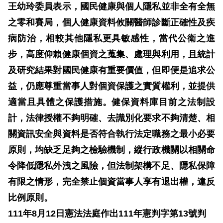
息
王幼玲委員表示，國民健康與個人隱私並非全有全無
之零和賽局，個人健康資料攸關醫師診斷正確性及疾
人
病防治，相較其他隱私更具敏感性，當代公衛之進
權
步，高度仰賴健康個資之蒐集、處理與利用，且統計
業
務
及研究結果對國民健康有重要價值，但即便是追求公
益，仍應尊重當事人對個資保護之實質權利，並提供
核
適當且具體之保護措施。健保資料庫目前之法制設
心
計，法律授權不夠明確、去識別化要求不夠清楚、相
人
關資訊安全與資料是否符合執行法定職務之最小必要
權
公
原則，均缺乏足夠之檢驗機制，縱行政機關以相關命
約
令降低隱私外洩之風險，但法制架構不足、隱私保障
有限之情形，完全禁止個資當事人享有退出權，違反
陳
比例原則。
情
111
年
8
月
12
日憲法法庭作出
111
年憲判字第
13
號判
申