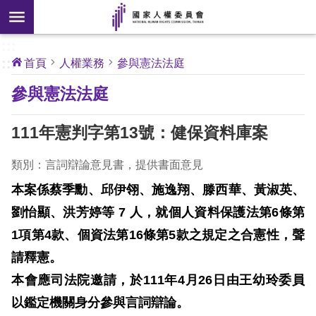
搜
前往主要內容區塊
尋
:::
[另
:::
首頁
人權業務
參與憲法法庭
開
核
參與憲法法庭
心
新
人
權
視
公
111年憲判字第13號：健保資料庫案
約
窗]
類別：言詞辯論意見書，提供書面意見
關
於
本案係蔡季勳、邱伊翎、施逸翔、滕西華、黃淑英、
本
劉怡顯、洪芳婷等
7
人，就個人資料保護法第
6
條第
會
1
項第
4
款、個資法第
16
條第
5
款之規定之合憲性，聲
請釋憲。
最
本會應司法院邀請，於
111
年
4
月
26
日由王幼玲委員
新
消
以鑑定機關身分參與言詞辯論。