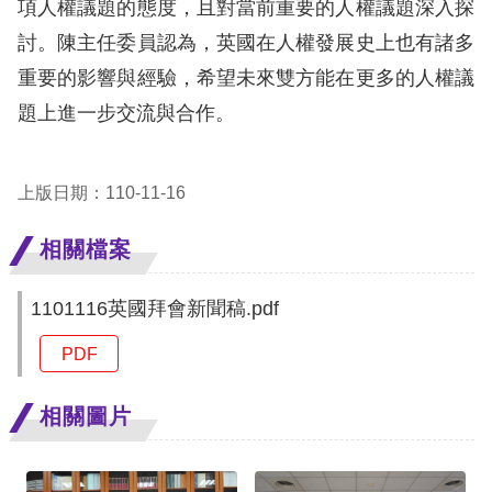
項人權議題的態度，且對當前重要的人權議題深入探
討。陳主任委員認為，英國在人權發展史上也有諸多
擇
重要的影響與經驗，希望未來雙方能在更多的人權議
語
題上進一步交流與合作。
言
兒少版
上版日期：110-11-16
相關檔案
回
首
1101116英國拜會新聞稿.pdf
頁
PDF
網
站
相關圖片
導
覽