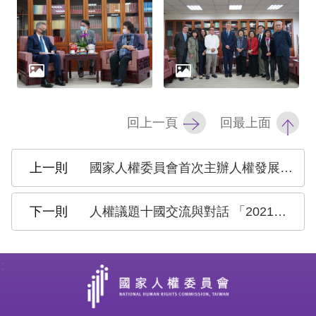
網
站
安
全
回上一頁
回最上面
政
策
國家人權委員會首次主辦人權發展國際研討會 陳菊期許臺灣人權經驗貢獻國際
隱
私
人權議題十國交流與對話 「2021人權發展國際研討會」於11月23日、24日召開
權
保
:
護
政