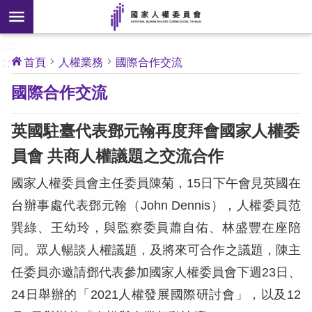
搜
前往主要內容區塊
尋
:::
[另
:::
首頁
人權業務
國際合作交流
開
核
國際合作交流
心
新
人
權
視
公
英國駐臺代表鄧元翰再度拜會國家人權委
約
窗]
員會 共商人權議題之交流合作
關
國家人權委員會主任委員陳菊，15日下午會見英國在
於
本
台辦事處代表鄧元翰（John Dennis），人權委員范
會
巽綠、王幼玲，與監察委員蕭自佑、林盛豐在座陪
同。眾人暢談人權議題，及將來可合作之議題，陳主
最
任委員亦邀請鄧代表參加國家人權委員會下週23日、
新
24日舉辦的「2021人權發展國際研討會」，以及12
消