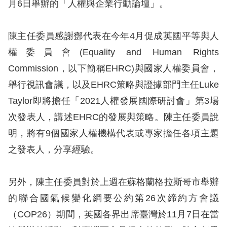
息
月6日舉辦的「人權與企業行動論壇」。
人
陳主任委員感謝鄧代表在今年4月促成英國平等與人
權
權委員會(Equality and Human Rights
業
Commission，以下簡稱EHRC)與國家人權委員會，
務
舉行視訊會議，以及EHRC策略與證據部門主任Luke
核
Taylor即將擔任「2021人權發展國際研討會」第3場
心
次發表人，講述EHRC的發展與策略。陳主任委員說
人
明，將有9個國家人權機構代表或專家擔任各項主題
權
之發表人，分享經驗。
公
約
另外，陳主任委員對於上週在蘇格蘭格拉斯哥市舉辦
陳
的聯合國氣候變化綱要公約第26次締約方會議
情
（COP26）期間，英國各界出席臺灣於11月7日在當
申