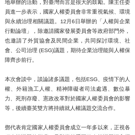
地舉辦的活動，對臺灣而言是很大的鼓勵。陳主任委
訴
員進一步表示，國家人權委員會非常重視氣候、環境
人
與永續治理相關議題。12月6日舉辦的「人權與企業
權
行動論壇」，除邀請國家發展委員會等政府部門外，
資
也邀請了外貿協會及民間企業，共同探討環境、社
料
庫
會、公司治理 (ESG)議題，期待企業治理能與人權保
障齊步前行。
無
障
本次會談中，談論諸多議題，包括ESG、疫情下的人
礙
權、外籍漁工人權、精神障礙者司法處遇、數位暴
快
力、死刑存廢、憲政改革對於國家人權委員會的影響
捷
等，後續臺英雙方將持續就人權議題交流合作。
鍵
請
鄧代表肯定國家人權委員會成立一年多以來，正視各
選