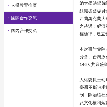
納大學法學院國
人權教育推廣
組織德國委員會
國際合作交流
西蘭奧克蘭大學
之待遇；經濟
國內合作交流
權標準，建立
本次研討會除
分會、台灣原
146人共襄盛
人權委員王幼
臺灣不斷追求
制，除加強社
及文化權利落