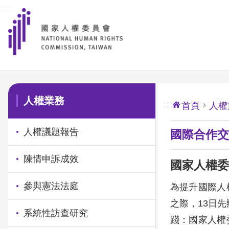
:::
前往主要內容區塊
:::
人權業務
:::
首頁
人權
人權議題報告
國際合作交
陳情申訴成效
國家人權委
參與憲法法庭
為提升國際人
之際，13日
系統性訪查研究
踐：國家人權