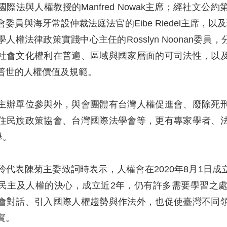
際法與人權教授的Manfred Nowak主席；經社文
委員與海牙常設仲裁法庭法官的Eibe Riedel主席，
人權法律政策實踐中心主任的Rosslyn Noonan
社會文化權利在普遍、區域與國家層面的可司法性，以
普世的人權價值及規範。
主辦單位參與外，與會團體有台灣人權促進會、廢除死
住民族政策協會、台灣國際法學會等，更有專家學者、
舉。
玲代表陳菊主委致詞時表示，人權會在2020年8月1日
民主及人權的決心，成立近2年，仍有許多需要學習之
會對話、引入國際人權趨勢與作法外，也促使臺灣不同
實。