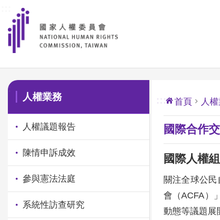
:::
前往主要內容區塊
:::
人權業務
:::
首頁
人權
人權議題報告
國際合作交
陳情申訴成效
國際人權組
參與憲法法庭
關注全球公民
會（ACFA
系統性訪查研究
動態等議題展