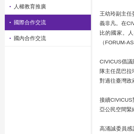
人權教育推廣
王幼玲副主任委
國際合作交流
義非凡。在CI
比的國家。人
國內合作交流
（FORUM-
CIVICUS倡
隊主任昆巴拉塔
對過往臺灣政
接續CIVI
亞公民空間緊
高涌誠委員感