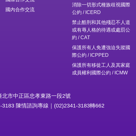
消除一切形式種族歧視國際
國內合作交流
公約 / ICERD
禁止酷刑和其他殘忍不人道
或有辱人格的待遇或處罰公
約 / CAT
保護所有人免遭強迫失蹤國
際公約 / ICPPED
保護所有移徙工人及其家庭
成員權利國際公約 / ICMW
16臺北市中正區忠孝東路一段2號
1-3183 陳情諮詢專線｜(02)2341-3183轉662