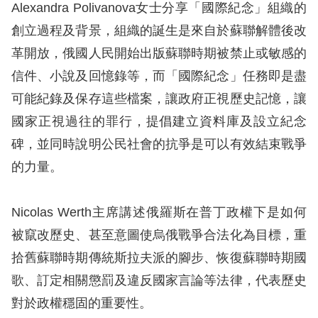
Alexandra Polivanova女士分享「國際紀念」組織的
創立過程及背景，組織的誕生是來自於蘇聯解體後改
網
革開放，俄國人民開始出版蘇聯時期被禁止或敏感的
站
信件、小說及回憶錄等，而「國際紀念」任務即是盡
安
可能紀錄及保存這些檔案，讓政府正視歷史記憶，讓
全
國家正視過往的罪行，提倡建立資料庫及設立紀念
政
碑，並同時說明公民社會的抗爭是可以有效結束戰爭
策
的力量。
隱
私
Nicolas Werth主席講述俄羅斯在普丁政權下是如何
權
被竄改歷史、甚至意圖使烏俄戰爭合法化為目標，重
保
拾舊蘇聯時期傳統斯拉夫派的腳步、恢復蘇聯時期國
護
歌、訂定相關懲罰及違反國家言論等法律，代表歷史
政
對於政權穩固的重要性。