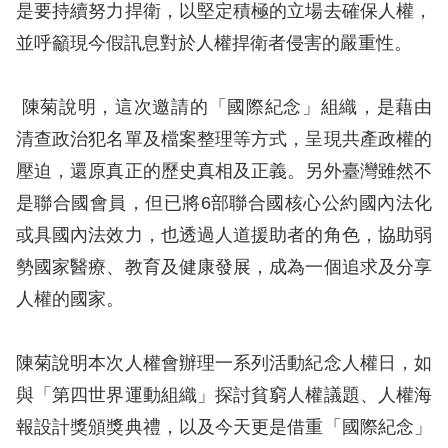
訴
是要持續努力捍衛，以堅定積極的立場去確保人權，
並呼籲現今假訊息對於人權捍衛者侵害的嚴重性。
人
權
陳菊說明，這次邀請的「國際紀念」組織，是藉由
資
清查政治犯名單及檔案整理等方式，呈現共產政權的
料
庫
壓迫，還原真正的歷史真相及正義。另外臺灣雖然不
是聯合國會員，但已將6部聯合國核心公約國內法化
無
或具國內法效力，也透過人道援助者的角色，協助弱
障
勢國家醫療、教育及健康發展，成為一個追求及分享
礙
人權的國家。
快
捷
陳菊說明本次人權會辦理一系列活動紀念人權日，如
鍵
與「第四世界運動組織」探討貧窮人權議題、人權海
請
報設計獎頒獎典禮，以及今天更是借重「國際紀念」
選