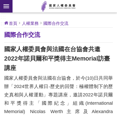
搜
前往主要內容區塊
尋
:::
[另
:::
首頁
人權業務
國際合作交流
開
核
國際合作交流
心
新
人
權
視
公
國家人權委員會與法國在台協會共邀
約
窗]
2022年諾貝爾和平獎得主Memorial訪臺
關
講座
於
本
國家人權委員會與法國在台協會，於今(10)日共同舉
會
辦「2024世界人權日-歷史的回聲：極權體制下的歷
史真相與人權運動」專題講座，邀請2022年諾貝爾
最
和平獎得主「國際紀念」組織(International
新
消
Memorial) Nicolas Werth主席及Alexandra