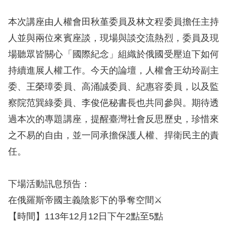
策
本次講座由人權會田秋堇委員及林文程委員擔任主持
政
人並與兩位來賓座談，現場與談交流熱烈，委員及現
府
場聽眾皆關心「國際紀念」組織於俄國受壓迫下如何
網
持續進展人權工作。今天的論壇，人權會王幼玲副主
站
委、王榮璋委員、高涌誠委員、紀惠容委員，以及監
資
察院范巽綠委員、李俊俋秘書長也共同參與。期待透
料
過本次的專題講座，提醒臺灣社會反思歷史，珍惜來
開
之不易的自由，並一同承擔保護人權、捍衛民主的責
放
任。
宣
告
下場活動訊息預告：
無
在俄羅斯帝國主義陰影下的爭奪空間⚔️
障
【時間】113年12月12日下午2點至5點