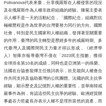
息
Polivanova代表來臺，分享俄羅斯在人權侵害的現況
及在俄羅斯作為人權非政府組織的經驗。陳菊主委表
人
示人權不是一天的活動紀念，「國際紀念」組織對抗
權
極權歷程是作為世界的台灣要努力同行的方向。國際
業
務
社會，特別是民主國家和人權組織，發揮著至關重要
的作用，臺灣的民主轉型是歷經多年的戒嚴時期、多
核
代臺灣人及國際間民主力量才得以形成，《經濟學
心
人》智庫亦報導臺灣不僅在「2023民主指數」獲得
人
全球排名第10名的成績，同時也是亞洲第一的殊榮。
權
公
法國在台協會龍燁主任致詞表示，欣見能與人權會合
約
作共同支持及協助臺灣的公民團體。法國的民主抗爭
經驗，顯示歷史及記憶對人權的重要性，並舉南韓戒
陳
嚴事件為例，肯認這些民主抗爭的經驗。歐洲經貿辦
情
事處谷力哲處長亦表示人權不是理所當然的資產，而
申