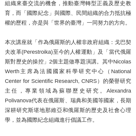
組織來臺交流的機會，推動臺灣轉型正義及歷史教
擇
育，而「國際紀念」與國際、民間組織的合力抵抗極
權的歷程，亦是與「世界的臺灣」一同努力的方向。
語
言
本次講座就「作為俄羅斯的人權非政府組織：戈巴契
兒少版
夫改革(Perestroika)至今的人權運動」及「當代俄羅
斯對歷史的操控」2個主題做專題演講。其中Nicolas
回
Werth主席為法國國家科學研究中心（National
首
Center for Scientific Research, CNRS）的榮譽研究
頁
主任，專業領域為蘇聯歷史研究。Alexandra
Polivanova代表在俄羅斯、瑞典和美國等國家，長期
網
深耕研究斯堪地那維亞和俄羅斯的歷史及社會心理
站
學，並為國際紀念組織進行倡議工作。
導
覽