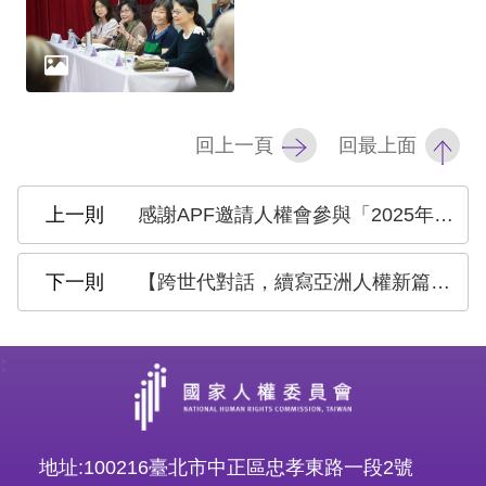
策
政
府
網
回上一頁
回最上面
站
資
感謝APF邀請人權會參與「2025年國家人權機構防制酷刑工作坊」
料
開
【跨世代對話，續寫亞洲人權新篇章！#2025亞洲人權跨世代對話論壇 開放報名】
放
宣
:
告
無
障
地址:100216臺北市中正區忠孝東路一段2號