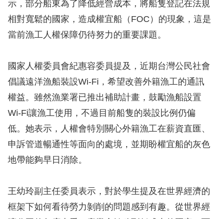
示，部分船東為了降低經營成本，將船隻登記在法規
訴
相對寬鬆的國家，造成權宜船（FOC）的現象，這是
人
當前漁工人權保障仍待努力的重要課題。
權
資
國家人權委員會紀惠容委員提及，近期台灣公民社會
料
庫
倡議遠洋漁船裝設Wi-Fi，希望改善外籍漁工的通訊
權益。雖然漁業署已推出補助計畫，鼓勵漁船設置
無
Wi-Fi讓漁工使用，不過目前船隻的裝設比例仍偏
障
低。她表示，人權會特別關心外籍漁工在薪資直匯、
礙
申訴管道暢通性等面向的處境，並期盼權宜船的灰色
快
地帶能夠早日消除。
捷
鍵
王幼玲副主任委員表示，對於學生提及在世界經濟的
請
框架下如何看待勞力剝削的問題感到有趣。從世界經
選