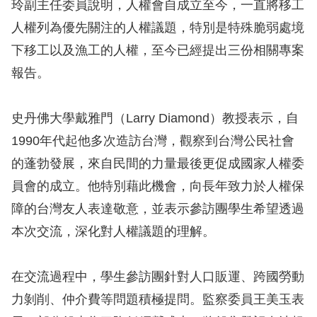
息
玲副主任委員說明，人權會自成立至今，一直將移工
人權列為優先關注的人權議題，特別是特殊脆弱處境
人
下移工以及漁工的人權，至今已經提出三份相關專案
權
報告。
業
務
史丹佛大學戴雅門（Larry Diamond）教授表示，自
核
1990年代起他多次造訪台灣，觀察到台灣公民社會
心
的蓬勃發展，來自民間的力量最後更促成國家人權委
人
員會的成立。他特別藉此機會，向長年致力於人權保
權
障的台灣友人表達敬意，並表示參訪團學生希望透過
公
約
本次交流，深化對人權議題的理解。
陳
在交流過程中，學生參訪團針對人口販運、跨國勞動
情
力剝削、仲介費等問題積極提問。監察委員王美玉表
申