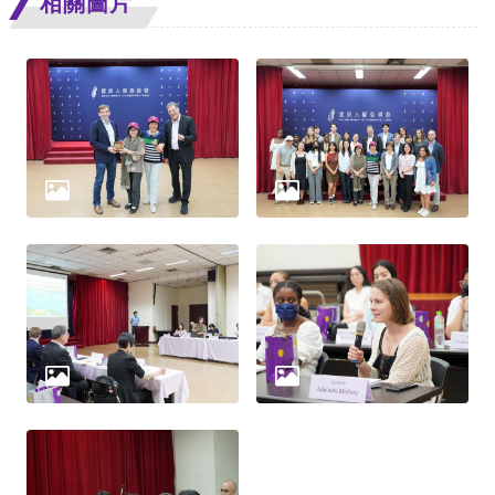
相關圖片
網
站
安
全
政
策
隱
私
權
保
護
政