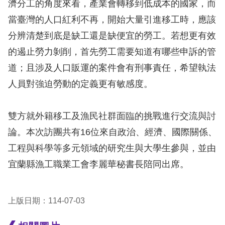
濟分工的角度來看，產業會轉移到低成本的國家，而
當臺灣的人口紅利不再，開始大量引進移工時，應該
擇
分辨清楚到底是缺工還是缺便宜的勞工。若想更有效
語
的遏止勞力剝削，首先勞工需要知道有哪些申訴的管
言
道；且涉及人口販運的案件會有刑事責任，希望執法
人員對強迫勞動的定義更有敏感度。
兒少版
回
雙方就外籍移工及漁民社群面臨的挑戰進行交流與討
首
論。本次訪團共有16位來自政治、經濟、國際關係、
頁
工程與科學等多元領域的研究生與大學生參與，並由
宜蘭縣漁工職業工會李麗華秘書長陪同出席。
網
站
上版日期：114-07-03
導
覽