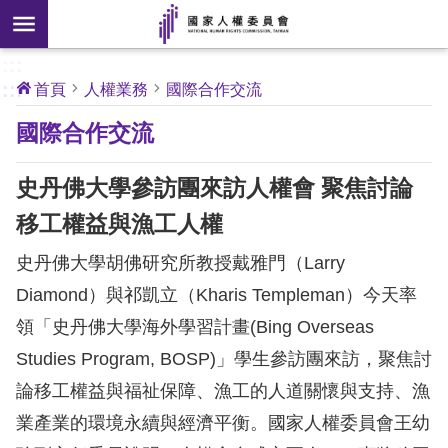
搜
前往主要內容區塊
尋
:::
[另
:::
首頁
人權業務
國際合作交流
開
核
國際合作交流
心
新
人
權
視
公
史丹佛大學參訪團來訪人權會 聚焦討論
約
窗]
移工權益與漁工人權
關
史丹佛大學胡佛研究所教授戴雅門（Larry
於
本
Diamond）與祁凱立（Kharis Templeman）今天率
會
領「史丹佛大學海外學習計畫(Bing Overseas
Studies Program, BOSP)」學生參訪團來訪，聚焦討
最
論移工權益與福祉保障、漁工的人道關懷與支持、漁
新
業產業的環境永續與經濟平衡。國家人權委員會王幼
消