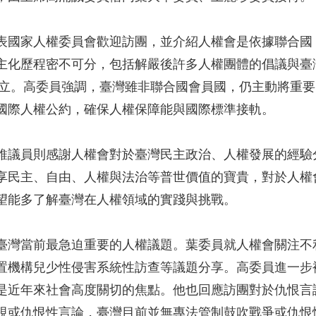
表國家人權委員會歡迎訪團，並介紹人權會是依據聯合國
主化歷程密不可分，包括解嚴後許多人權團體的倡議與臺
式成立。高委員強調，臺灣雖非聯合國會員國，仍主動將重
國際人權公約，確保人權保障能與國際標準接軌。
維議員則感謝人權會對於臺灣民主政治、人權發展的經驗
享民主、自由、人權與法治等普世價值的寶貴，對於人權
望能多了解臺灣在人權領域的實踐與挑戰。
臺灣當前最急迫重要的人權議題。葉委員就人權會關注不
置機構兒少性侵害系統性訪查等議題分享。高委員進一步
是近年來社會高度關切的焦點。他也回應訪團對於仇恨言
視或仇恨性言論，臺灣目前並無專法管制鼓吹戰爭或仇恨