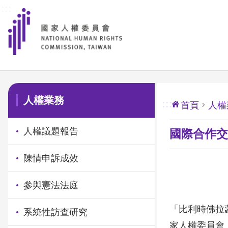
:::
前往主要內容區塊
:::
人權業務
:::
首頁
人權
人權議題報告
國際合作交
陳情申訴成效
參與憲法法庭
「比利時佛拉蒙
系統性訪查研究
家人權委員會