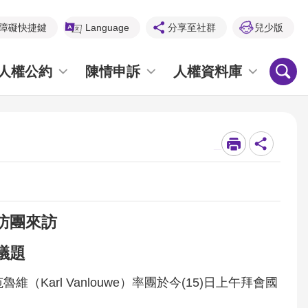
障礙快捷鍵
Language
分享至社群
兒少版
人權公約
陳情申訴
人權資料庫
_
訪團來訪
議題
arl Vanlouwe）率團於今(15)日上午拜會國