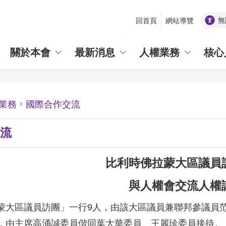
無
回首頁
網站導覽
_
關於本會
最新消息
人權業務
核心
業務
國際合作交流
流
比利時佛拉蒙大區議員
與人權會交流人權
大區議員訪團」一行9人，由該大區議員兼聯邦參議員范魯維（K
，由主席高涌誠委員偕同葉大華委員、王麗珍委員接待。