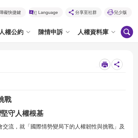
障礙快捷鍵
Language
分享至社群
兒少版
人權公約
陳情申訴
人權資料庫
_
挑戰
灣堅守人權根基
蒞會交流，就「國際情勢變局下的人權韌性與挑戰」及