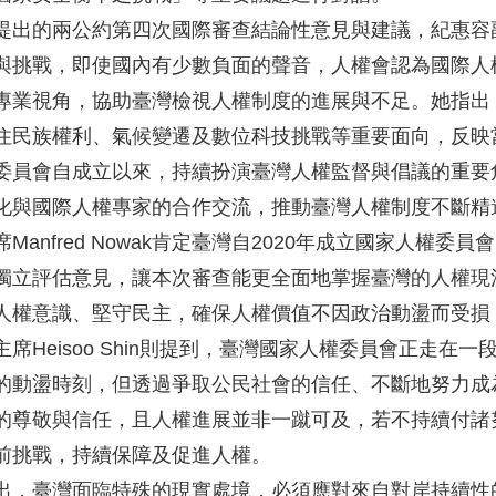
提出的兩公約第四次國際審查結論性意見與建議，紀惠容
與挑戰，即使國內有少數負面的聲音，人權會認為國際人
專業視角，協助臺灣檢視人權制度的進展與不足。她指出
住民族權利、氣候變遷及數位科技挑戰等重要面向，反映
委員會自成立以來，持續扮演臺灣人權監督與倡議的重要
化與國際人權專家的合作交流，推動臺灣人權制度不斷精
Manfred Nowak肯定臺灣自2020年成立國家人
獨立評估意見，讓本次審查能更全面地掌握臺灣的人權現
人權意識、堅守民主，確保人權價值不因政治動盪而受損
席Heisoo Shin則提到，臺灣國家人權委員會正走
的動盪時刻，但透過爭取公民社會的信任、不斷地努力成
的尊敬與信任，且人權進展並非一蹴可及，若不持續付諸
前挑戰，持續保障及促進人權。
出，臺灣面臨特殊的現實處境，必須應對來自對岸持續性