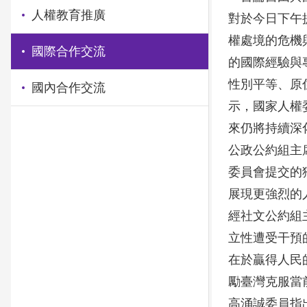
人權教育推廣
對於今日下午
權處境的危機
國際合作交流
的國際經驗與
性別平等、原
國內合作交流
示，國家人權
來仍將持續深
公政公約組主席
委員會提交的
展現更強烈的
經社文公約組主
立性遭受干預
在於贏得人民
勵臺灣克服當
高涌誠委員指