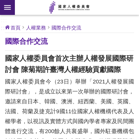
搜
前往主要內容區塊
尋
:::
[另
:::
首頁
人權業務
國際合作交流
開
核
國際合作交流
心
新
人
權
視
公
國家人權委員會首次主辦人權發展國際研
約
窗]
討會 陳菊期許臺灣人權經驗貢獻國際
關
國家人權委員會今（23日）舉辦「2021人權發展國
於
本
際研討會」，是成立以來第一次舉辦的國際研討會，
會
邀請來自日本、韓國、澳洲、紐西蘭、美國、英國、
法國、荷蘭及捷克計9國11位國家人權機構代表及人
最
權學者，以視訊及實體方式與國內學者專家及民間團
新
體進行交流，有200餘人共襄盛舉，國外駐臺機構包
消