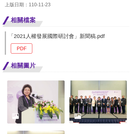
策
上版日期：110-11-23
政
相關檔案
府
網
「2021人權發展國際研討會」新聞稿.pdf
站
PDF
資
料
相關圖片
開
放
宣
告
無
障