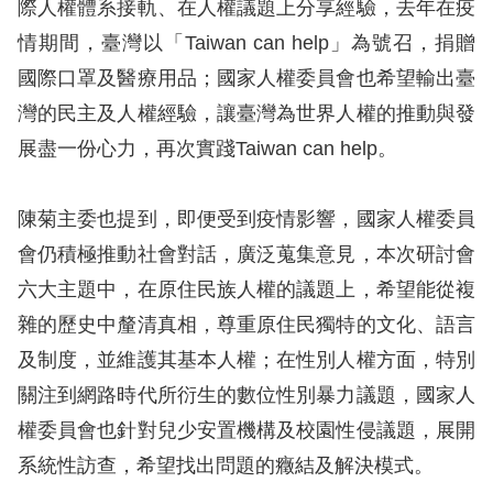
際人權體系接軌、在人權議題上分享經驗，去年在疫
情期間，臺灣以「Taiwan can help」為號召，捐贈
擇
國際口罩及醫療用品；國家人權委員會也希望輸出臺
語
灣的民主及人權經驗，讓臺灣為世界人權的推動與發
言
展盡一份心力，再次實踐Taiwan can help。
兒少版
陳菊主委也提到，即便受到疫情影響，國家人權委員
回
會仍積極推動社會對話，廣泛蒐集意見，本次研討會
首
六大主題中，在原住民族人權的議題上，希望能從複
頁
雜的歷史中釐清真相，尊重原住民獨特的文化、語言
及制度，並維護其基本人權；在性別人權方面，特別
網
關注到網路時代所衍生的數位性別暴力議題，國家人
站
權委員會也針對兒少安置機構及校園性侵議題，展開
導
系統性訪查，希望找出問題的癥結及解決模式。
覽