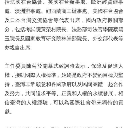
息
括法國在台協會、英國在台辦事處、歐洲經貿辦事
處、澳洲辦事處、紐西蘭商工辦事處、美國在台協會
人
及日本台灣交流協會等代表出席，國內政府機關部
權
分，包括考試院黃榮村院長、法務部司法官學院蔡碧
業
玉院長及國家教育研究院林崇熙院長、外交部代表等
務
亦親自出席。
核
心
主任委員陳菊於開幕式致詞時表示，保障及促進人
人
權，接軌國際人權標準，始終是政府不變的目標與堅
權
持，臺灣非常願意和各國政府以及民間團體一起合作
公
約
及努力，共同追求平等、正義和人權的永續發展，相
信臺灣的人權經驗，可以為國際社會帶來獨特的貢
陳
獻。
情
申