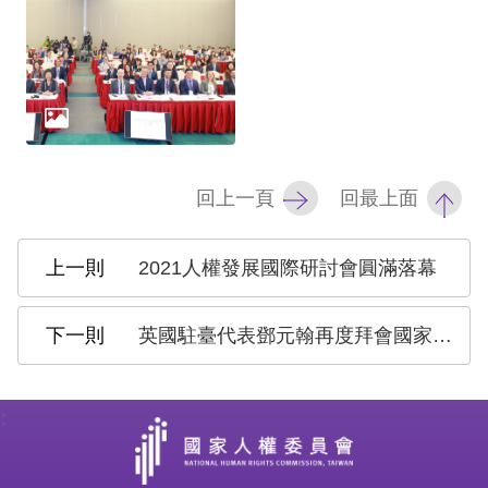
礙
網
頁
宣
言
回上一頁
回最上面
2021人權發展國際研討會圓滿落幕
英國駐臺代表鄧元翰再度拜會國家人權委員會 共商人權議題之交流合作
: