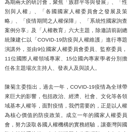
為期兩天的研討會，聚焦「族群平等與發展」、「性
訴
別與人權」、「各國國家人權委員會之發展及策
人
略」、「疫情期間之人權保障」、「系統性國家詢查
權
案例分享」及「人權教育」六大主題，除邀請前副總
資
統陳建仁以「COVID-19防疫與人權維護」進行專題
料
庫
演講外，並由9位國家人權委員會委員、監察委員，
11位國際人權領域專家、15位國內專家學者分別擔
無
任各主題場次主持人、發表人及與談人。
障
礙
陳菊主委指出，過去一年，COVID-19疫情為全球帶
快
來巨大的影響，包括政治、經濟、社會、文化等各領
捷
域基本人權等，面對疫情，我們需要的，正是以人權
鍵
為核心價值的防疫政策。成立一年的國家人權委員
請
會，努力汲取各國人權機構的實務經驗，讓臺灣與國
選