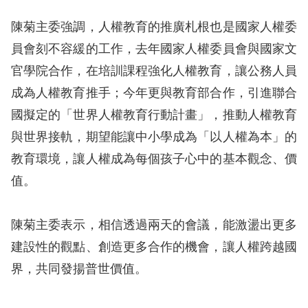
陳菊主委強調，人權教育的推廣札根也是國家人權委
網
員會刻不容緩的工作，去年國家人權委員會與國家文
站
官學院合作，在培訓課程強化人權教育，讓公務人員
安
成為人權教育推手；今年更與教育部合作，引進聯合
全
國擬定的「世界人權教育行動計畫」，推動人權教育
政
與世界接軌，期望能讓中小學成為「以人權為本」的
策
教育環境，讓人權成為每個孩子心中的基本觀念、價
隱
值。
私
權
陳菊主委表示，相信透過兩天的會議，能激盪出更多
保
建設性的觀點、創造更多合作的機會，讓人權跨越國
護
界，共同發揚普世價值。
政