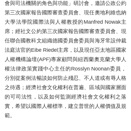
息
會與司法機關的角色與功能」研討會，邀請公政公約
第三次國家報告國際審查委員會、現任奧地利維也納
人
大學法學院國際法與人權教授的Manfred Nowak主
權
席；經社文公約第三次國家報告國際審查委員會、現
業
務
任聯合國教科文組織德國委員會委員與海牙常設仲裁
法庭法官的Eibe Riedel主席，以及現任亞太地區國家
核
人權機構論壇(APF)專家顧問與紐西蘭奧克蘭大學人
心
權法律政策實踐中心主任的Rosslyn Noonan委員，
人
分別從案例法暢談如何防止殘忍、不人道或有辱人格
權
公
之待遇；經濟社會文化權利在普遍、區域與國家層面
約
的可司法性，以及如何監測經濟社會文化權利之落
實，希望以國際人權標準，建立普世的人權價值及規
陳
範。
情
申