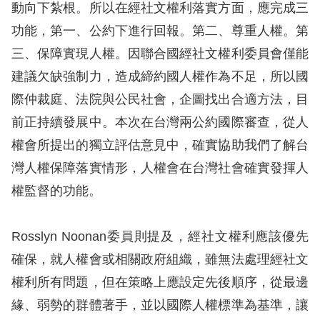
動向下紮根。所以在經社文權利落實方面，應完成三
功能，第一、公約下進行回報。第二、尊重人權。第
網
三、保障實現人權。因聯合國經社文權利委員會僅能
站
建議欠缺強制力，造成締約國人權作為不足，所以國
安
際仲裁庭、法院與公民社會，企圖找出合適方法，目
全
前正持續發展中。本次在台灣兩公約國際審查，從人
政
權會所提出的獨立評估意見中，確實協助我們了解台
策
灣人權保障落實情形，人權會在台灣社會確實發揮人
隱
權監督的功能。
私
權
Rosslyn Noonan委員則提及，經社文權利應該優先
保
確保，就人權會或相關政府組織，雖無法處理經社文
護
權利所有問題，但在策略上應設定先後順序，從最邊
政
緣、弱勢的群體著手，並以國際人權標準為基準，讓