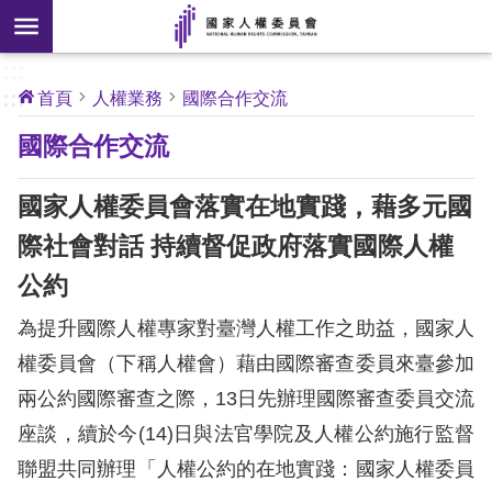
搜
前往主要內容區塊
尋
:::
[另
:::
首頁
人權業務
國際合作交流
開
核
國際合作交流
心
新
人
權
視
公
國家人權委員會落實在地實踐，藉多元國
約
窗]
際社會對話 持續督促政府落實國際人權
關
公約
於
本
為提升國際人權專家對臺灣人權工作之助益，國家人
會
權委員會（下稱人權會）藉由國際審查委員來臺參加
兩公約國際審查之際，13日先辦理國際審查委員交流
最
座談，續於今(14)日與法官學院及人權公約施行監督
新
消
聯盟共同辦理「人權公約的在地實踐：國家人權委員