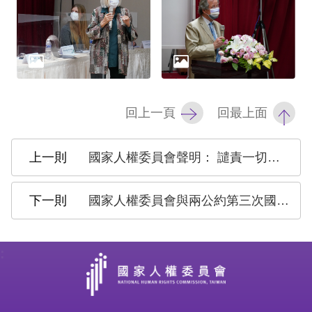
礙
網
頁
宣
言
回上一頁
回最上面
國家人權委員會聲明： 譴責一切形式暴力行為，呼籲落實國際人權公約
國家人權委員會與兩公約第三次國家報告國際審查委員座談 陳菊：將努力監督並與行政部門協作，提升臺灣人權，接軌國際標準
: