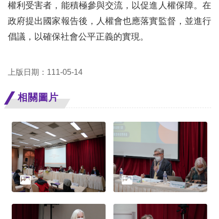
策
權利受害者，能積極參與交流，以促進人權保障。在
政府提出國家報告後，人權會也應落實監督，並進行
政
倡議，以確保社會公平正義的實現。
府
網
站
上版日期：111-05-14
資
相關圖片
料
開
放
宣
告
無
障