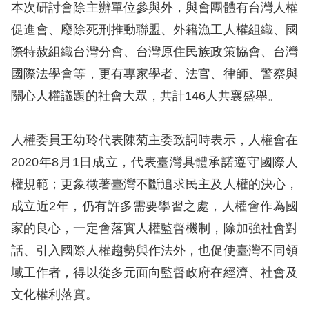
訴
本次研討會除主辦單位參與外，與會團體有台灣人權
促進會、廢除死刑推動聯盟、外籍漁工人權組織、國
人
際特赦組織台灣分會、台灣原住民族政策協會、台灣
權
國際法學會等，更有專家學者、法官、律師、警察與
資
關心人權議題的社會大眾，共計146人共襄盛舉。
料
庫
人權委員王幼玲代表陳菊主委致詞時表示，人權會在
無
2020年8月1日成立，代表臺灣具體承諾遵守國際人
障
權規範；更象徵著臺灣不斷追求民主及人權的決心，
礙
成立近2年，仍有許多需要學習之處，人權會作為國
快
家的良心，一定會落實人權監督機制，除加強社會對
捷
話、引入國際人權趨勢與作法外，也促使臺灣不同領
鍵
域工作者，得以從多元面向監督政府在經濟、社會及
請
文化權利落實。
選