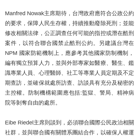
擇
Manfred Nowak主席期待，台灣政府應符合公政公約
的要求，保障人民生存權，持續推動廢除死刑；並能
語
修改相關法律，公正調查任何可能的指控或潛在酷刑
言
案件，以符合聯合國禁止酷刑公約。另建議台灣在
兒少版
NPM 國家防範機制上，應參考其他國家防制機制，
編有獨立預算人力，並與外部專家如醫療、醫生、鑑
回
識專業人員、心理醫師、社工等專業人員定期及不定
首
期查訪，並確保就處所訪查、訪談具有充分及秘密的
頁
主控權。防制機構範圍應包括:監獄、警局、精神病
院等剝奪自由的處所。
網
站
Eibe Riedel主席則談到，必須聯合國際公民政治相關
導
社群，並與聯合國有關體系團結合作，以確保人權運
覽