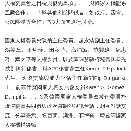
息
人權委員會之目標與優先事項」、「與國家人權體系
互動合作」、「與其他利益關係者，如政府、國會、
人
公民團體等合作」等3大面向進行討論。
權
業
務
國家人權委員會陳菊主任委員、趙永清副主任委員、
鴻義章、王幼玲、田秋堇、高涌誠、范巽綠、紀惠
核
容、葉大華等人權委員，以及蘇瑞慧執行秘書與陳先
心
成副執行秘書，與APF秘書處主任Kieren Fitzpatrick
人
先生、國際交流與能力評估主任顧問Pip Dargan女
權
公
士、前菲律賓國家人權委員會委員Karen S. Gomez-
約
Dumpit女士，以及韓國國家人權委員會常任委員朴
燦運委員共同參與此次實體混視訊會議，相互對話交
陳
流，分享臺灣、紐西蘭、澳洲、菲律賓、韓國等國家
情
人權機構經驗。
申