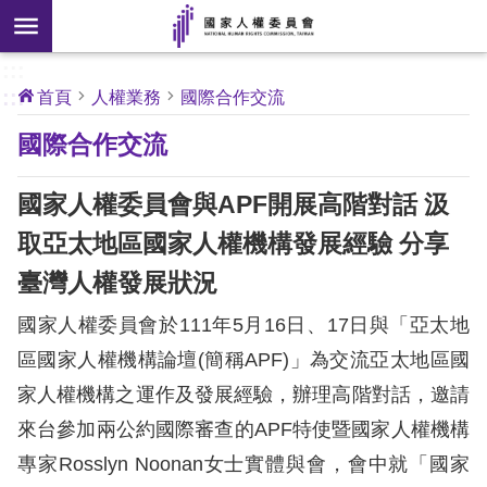
搜
前往主要內容區塊
尋
:::
[另
:::
首頁
人權業務
國際合作交流
開
核
國際合作交流
心
新
人
權
視
公
國家人權委員會與APF開展高階對話 汲
約
窗]
取亞太地區國家人權機構發展經驗 分享
關
臺灣人權發展狀況
於
本
國家人權委員會於111年5月16日、17日與「亞太地
會
區國家人權機構論壇(簡稱APF)」為交流亞太地區國
家人權機構之運作及發展經驗，辦理高階對話，邀請
最
來台參加兩公約國際審查的APF特使暨國家人權機構
新
消
專家Rosslyn Noonan女士實體與會，會中就「國家