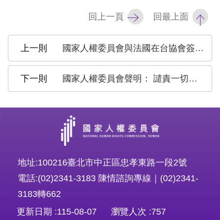
策
回上一頁
回最上面
政
府
國家人權委員會與法國在台協會簽署合作意向聯合聲明 強化臺法雙邊人權合作
網
站
國家人權委員會聲明： 譴責一切形式暴力行為，呼籲落實國際人權公約
資
料
:
開
放
宣
地址:100216臺北市中正區忠孝東路一段2號
告
電話:(02)2341-3183 陳情諮詢專線｜(02)2341-
無
3183轉662
障
更新日期
115-08-07
瀏覽人次
757