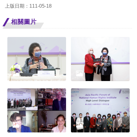
上版日期：111-05-18
網
相關圖片
站
安
全
政
策
隱
私
權
保
護
政