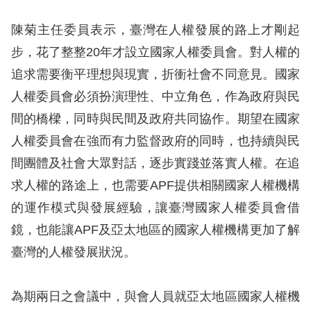
訴
陳菊主任委員表示，臺灣在人權發展的路上才剛起
人
步，花了整整20年才設立國家人權委員會。對人權的
權
追求需要衡平理想與現實，折衝社會不同意見。國家
資
人權委員會必須扮演理性、中立角色，作為政府與民
料
庫
間的橋樑，同時與民間及政府共同協作。期望在國家
人權委員會在強而有力監督政府的同時，也持續與民
無
間團體及社會大眾對話，逐步實踐並落實人權。在追
障
求人權的路途上，也需要APF提供相關國家人權機構
礙
的運作模式與發展經驗，讓臺灣國家人權委員會借
快
鏡，也能讓APF及亞太地區的國家人權機構更加了解
捷
臺灣的人權發展狀況。
鍵
請
為期兩日之會議中，與會人員就亞太地區國家人權機
選