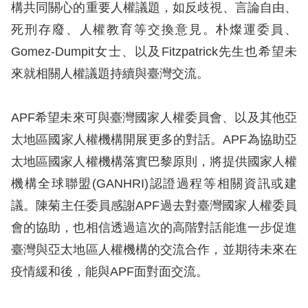
構共同關心的重要人權議題，如反歧視、言論自由、
擇
死刑存廢、人權教育等交換意見。朴燦運委員、
Gomez-Dumpit女士、以及Fitzpatrick先生也希望未
語
來就相關人權議題持續與臺灣交流。
言
兒少版
APF希望未來可與臺灣國家人權委員會、以及其他亞
太地區國家人權機構開展更多的對話。APF為協助亞
回
太地區國家人權機構落實巴黎原則，將提供國家人權
首
機構全球聯盟(GANHRI)認證過程等相關資訊或建
頁
議。陳菊主任委員感謝APF過去對臺灣國家人權委員
會的協助，也相信透過這次的高階對話能進一步促進
網
臺灣與亞太地區人權機構的交流合作，並期待未來在
站
疫情緩和後，能與APF面對面交流。
導
覽