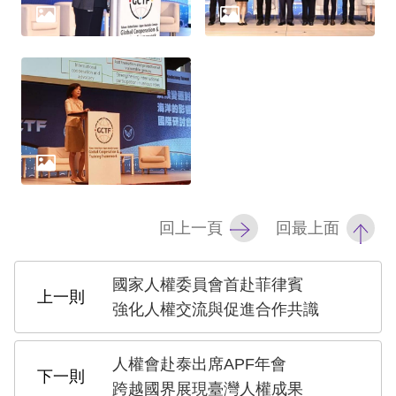
網
站
安
全
政
策
隱
回上一頁
回最上面
私
權
國家人權委員會首赴菲律賓
強化人權交流與促進合作共識
保
護
人權會赴泰出席APF年會
政
跨越國界展現臺灣人權成果