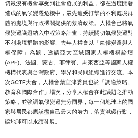
訴
切最沒有機會享受到社會發展的利益，卻在過度開發
造成的氣候變遷危機中，最先遭受打擊的不利處境群
人
體的處境與行政機關提供的救濟政策。人權會已將氣
權
候變遷議題納入中程策略計畫，持續關切氣候變遷對
資
不利處境群體的影響。去年人權會以「氣候變遷與人
料
庫
權保障」為題，邀請亞太區域國家人權機構論壇
(APF)、法國、蒙古、菲律賓、馬來西亞等國家人權
無
機構代表與台灣政府、學界和民間組織進行交流。本
障
次GCTF大會，人權會葉宜津委員也於「調適策略、
礙
教育和國際合作」場次，分享人權會在此議題之推動
快
策略，並強調氣候變遷無分國界，每一個地球上的國
捷
家與居民都應該盡自己最大的努力，落實減碳行動，
鍵
讓地球可以永續發展。
請
選