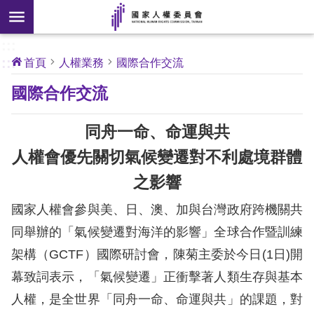
搜
前往主要內容區塊
尋
:::
[另
:::
首頁
人權業務
國際合作交流
開
核
國際合作交流
心
新
人
權
視
公
同舟一命、命運與共
約
窗]
人權會優先關切氣候變遷對不利處境群體
關
之影響
於
本
國家人權會參與美、日、澳、加與台灣政府跨機關共
會
同舉辦的「氣候變遷對海洋的影響」全球合作暨訓練
架構（GCTF）國際研討會，陳菊主委於今日(1日)開
最
幕致詞表示，「氣候變遷」正衝擊著人類生存與基本
新
消
人權，是全世界「同舟一命、命運與共」的課題，對