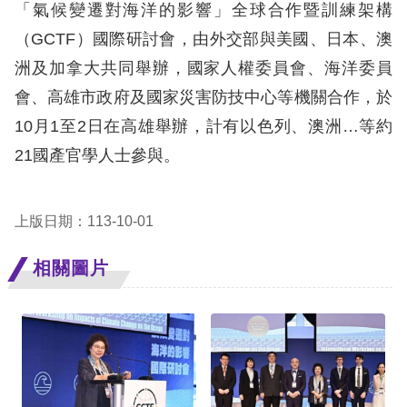
「氣候變遷對海洋的影響」全球合作暨訓練架構
擇
（GCTF）國際研討會，由外交部與美國、日本、澳
洲及加拿大共同舉辦，國家人權委員會、海洋委員
語
會、高雄市政府及國家災害防技中心等機關合作，於
言
10月1至2日在高雄舉辦，計有以色列、澳洲…等約
兒少版
21國產官學人士參與。
回
上版日期：113-10-01
首
頁
相關圖片
網
站
導
覽