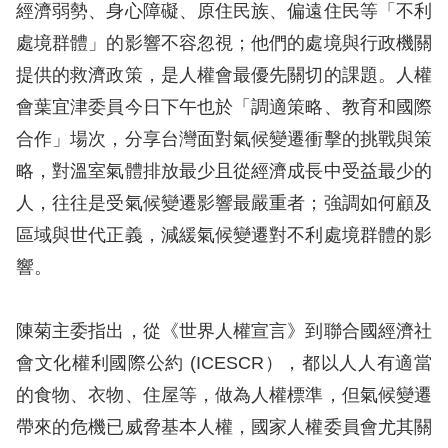
息
經濟弱勢、身心障礙、原住民族、偏遠住民等「不利
處境群體」的影響不容忽視；他們的處境與行政機關
人
提供的救濟政策，是人權會最優先關切的課題。人權
權
會葉宜津委員今日下午也於「調適策略、教育和國際
業
務
合作」場次，分享台灣面對氣候變遷衝擊的挑戰與策
略，對溫室氣體排放最少且從經濟成長中受益最少的
核
人，往往是受氣候變遷影響最嚴重者；強調如何顧及
心
區域與世代正義，減緩氣候變遷對不利處境群體的影
人
響。
權
公
約
陳菊主委指出，從《世界人權宣言》到聯合國經濟社
會文化權利國際公約 (ICESCR），都以人人有適當
陳
的食物、衣物、住屋等，做為人權標準，但氣候變遷
情
帶來的危機已威脅基本人權，國家人權委員會尤其關
申