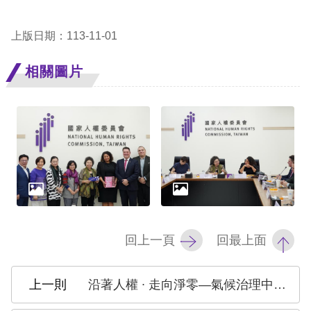
網
上版日期：113-11-01
站
相關圖片
安
全
政
策
隱
私
權
回上一頁
回最上面
保
護
沿著人權 ∙ 走向淨零—氣候治理中的環境人權論壇
政