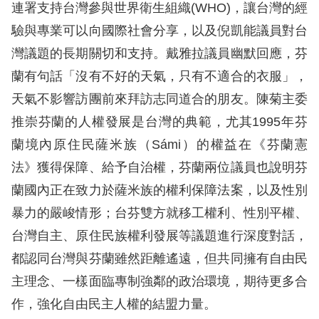
息
連署支持台灣參與世界衛生組織(WHO)，讓台灣的經
驗與專業可以向國際社會分享，以及倪凱能議員對台
人
灣議題的長期關切和支持。戴雅拉議員幽默回應，芬
權
蘭有句話「沒有不好的天氣，只有不適合的衣服」，
業
務
天氣不影響訪團前來拜訪志同道合的朋友。陳菊主委
推崇芬蘭的人權發展是台灣的典範，尤其1995年芬
核
蘭境內原住民薩米族（Sámi）的權益在《芬蘭憲
心
法》獲得保障、給予自治權，芬蘭兩位議員也說明芬
人
蘭國內正在致力於薩米族的權利保障法案，以及性別
權
公
暴力的嚴峻情形；台芬雙方就移工權利、性別平權、
約
台灣自主、原住民族權利發展等議題進行深度對話，
都認同台灣與芬蘭雖然距離遙遠，但共同擁有自由民
陳
主理念、一樣面臨專制強鄰的政治環境，期待更多合
情
作，強化自由民主人權的結盟力量。
申