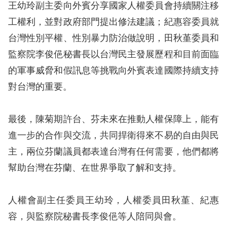
王幼玲副主委向外賓分享國家人權委員會持續關注移
擇
工權利，並對政府部門提出修法建議；紀惠容委員就
台灣性別平權、性別暴力防治做說明，田秋堇委員和
語
監察院李俊俋秘書長以台灣民主發展歷程和目前面臨
言
的軍事威脅和假訊息等挑戰向外賓表達國際持續支持
兒少版
對台灣的重要。
回
最後，陳菊期許台、芬未來在推動人權保障上，能有
首
進一步的合作與交流，共同捍衛得來不易的自由與民
頁
主，兩位芬蘭議員都表達台灣有任何需要，他們都將
幫助台灣在芬蘭、在世界爭取了解和支持。
網
站
人權會副主任委員王幼玲，人權委員田秋堇、紀惠
導
容，與監察院秘書長李俊俋等人陪同與會。
覽