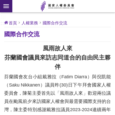
搜
前往主要內容區塊
尋
:::
[另
:::
首頁
人權業務
國際合作交流
開
核
國際合作交流
心
新
人
權
視
公
風雨故人來
約
窗]
芬蘭國會議員來訪志同道合的自由民主夥
關
伴
於
本
芬蘭國會友台小組戴雅拉（Fatim Diarra）與倪凱能
會
（Saku Nikkanen）議員昨(30)日下午拜會國家人權
委員會，陳菊主委首先以「風雨故人來」歡迎兩位議
最
員在颱風前夕來訪國家人權會與最需要國際支持的台
新
消
灣，陳主委特別感謝戴雅拉議員2023-2024連續兩年