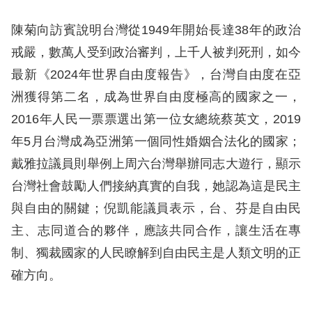
訴
陳菊向訪賓說明台灣從1949年開始長達38年的政治
人
戒嚴，數萬人受到政治審判，上千人被判死刑，如今
權
最新《2024年世界自由度報告》，台灣自由度在亞
資
洲獲得第二名，成為世界自由度極高的國家之一，
料
庫
2016年人民一票票選出第一位女總統蔡英文，2019
年5月台灣成為亞洲第一個同性婚姻合法化的國家；
無
戴雅拉議員則舉例上周六台灣舉辦同志大遊行，顯示
障
台灣社會鼓勵人們接納真實的自我，她認為這是民主
礙
與自由的關鍵；倪凱能議員表示，台、芬是自由民
快
主、志同道合的夥伴，應該共同合作，讓生活在專
捷
制、獨裁國家的人民瞭解到自由民主是人類文明的正
鍵
確方向。
請
選