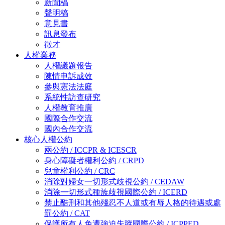
新聞稿
聲明稿
意見書
訊息發布
徵才
人權業務
人權議題報告
陳情申訴成效
參與憲法法庭
系統性訪查研究
人權教育推廣
國際合作交流
國內合作交流
核心人權公約
兩公約 / ICCPR & ICESCR
身心障礙者權利公約 / CRPD
兒童權利公約 / CRC
消除對婦女一切形式歧視公約 / CEDAW
消除一切形式種族歧視國際公約 / ICERD
禁止酷刑和其他殘忍不人道或有辱人格的待遇或處
罰公約 / CAT
保護所有人免遭強迫失蹤國際公約 / ICPPED