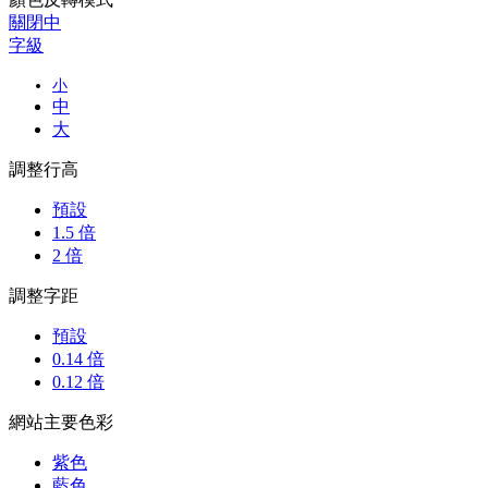
關閉中
字級
小
中
大
調整行高
預設
1.5 倍
2 倍
調整字距
預設
0.14 倍
0.12 倍
網站主要色彩
紫色
藍色