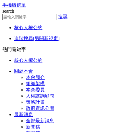
手機版選單
前往主要內容區塊
search
搜尋
核心人權公約
進階搜尋
[另開新視窗]
熱門關鍵字
核心人權公約
關於本會
本會簡介
組織架構
本會委員
人權諮詢顧問
策略計畫
政府資訊公開
最新消息
全部最新消息
新聞稿