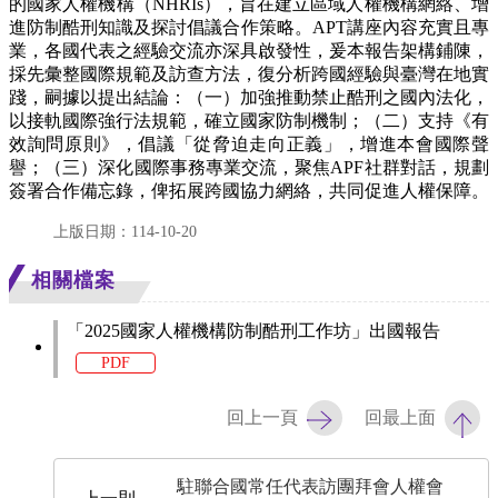
的國家人權機構（NHRIs），旨在建立區域人權機構網絡、增
進防制酷刑知識及探討倡議合作策略。
APT講座內容充實且專
業，各國代表之經驗交流亦深具啟發性，爰本報告架構鋪陳，
採先彙整國際規範及訪查方法，復分析跨國經驗與臺灣在地實
踐，嗣據以提出結論：（一）加強推動禁止酷刑之國內法化，
以接軌國際強行法規範，確立國家防制機制；（二）支持《有
效詢問原則》，倡議「從脅迫走向正義」，增進本會國際聲
譽；（三）深化國際事務專業交流，聚焦APF社群對話，規劃
簽署合作備忘錄，俾拓展跨國協力網絡，共同促進人權保障。
上版日期：114-10-20
相關檔案
「2025國家人權機構防制酷刑工作坊」出國報告
PDF
回上一頁
回最上面
駐聯合國常任代表訪團拜會人權會