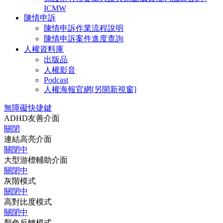
ICMW
陳情申訴
陳情申訴作業流程說明
陳情申訴案件進度查詢
人權資料庫
出版品
人權影音
Podcast
人權海報官網
[另開新視窗]
無障礙快捷鍵
ADHD友善介面
關閉
連結高亮介面
關閉中
大型游標輔助介面
關閉中
灰階模式
關閉中
高對比度模式
關閉中
顏色反轉模式