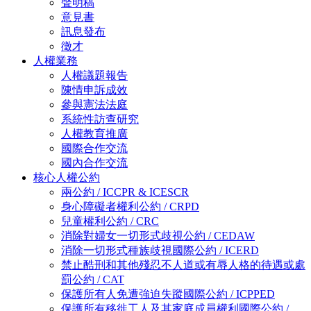
聲明稿
意見書
訊息發布
徵才
人權業務
人權議題報告
陳情申訴成效
參與憲法法庭
系統性訪查研究
人權教育推廣
國際合作交流
國內合作交流
核心人權公約
兩公約 / ICCPR & ICESCR
身心障礙者權利公約 / CRPD
兒童權利公約 / CRC
消除對婦女一切形式歧視公約 / CEDAW
消除一切形式種族歧視國際公約 / ICERD
禁止酷刑和其他殘忍不人道或有辱人格的待遇或處
罰公約 / CAT
保護所有人免遭強迫失蹤國際公約 / ICPPED
保護所有移徙工人及其家庭成員權利國際公約 /