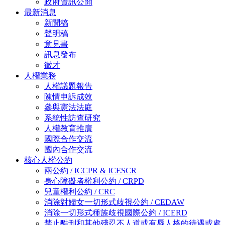
政府資訊公開
最新消息
新聞稿
聲明稿
意見書
訊息發布
徵才
人權業務
人權議題報告
陳情申訴成效
參與憲法法庭
系統性訪查研究
人權教育推廣
國際合作交流
國內合作交流
核心人權公約
兩公約 / ICCPR & ICESCR
身心障礙者權利公約 / CRPD
兒童權利公約 / CRC
消除對婦女一切形式歧視公約 / CEDAW
消除一切形式種族歧視國際公約 / ICERD
禁止酷刑和其他殘忍不人道或有辱人格的待遇或處