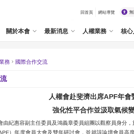
無
回首頁
網站導覽
_
關於本會
最新消息
人權業務
核心
業務
國際合作交流
流
人權會赴斐濟出席APF年會
強化性平合作並汲取氣候
會由紀惠容副主任委員及鴻義章委員組團以觀察員身分，於1
APF）年度會員大會及雙年研討會，並就該論壇會員高