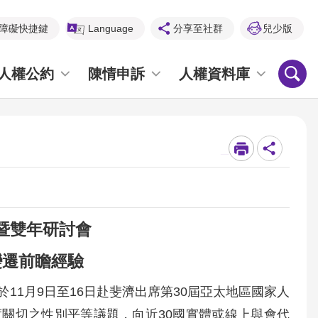
障礙快捷鍵
Language
分享至社群
兒少版
人權公約
陳情申訴
人權資料庫
_
暨雙年研討會
變遷前瞻經驗
1月9日至16日赴斐濟出席第30屆亞太地區國家人
度關切之性別平等議題，向近30國實體或線上與會代