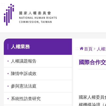
:::
前往主要內容區塊
:::
人權業務
:::
首頁
人權
人權議題報告
國際合作交
陳情申訴成效
參與憲法法庭
國家人權委員
系統性訪查研究
權機構論壇（