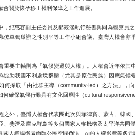
權會關於懷孕移工權利保障之工作進展。
，紀惠容副主任委員及鄒筱涵執行秘書與同為觀察員之庫克群
幕僚單獨舉辦之性別平等工作小組會議。臺灣人權會亦
會重要主軸則為「氣候變遷與人權」。人權會近年依其
為協助我國不利處境群體（尤其是原住民族）因應氣候
何採取「由社群主導（community-led）之方法
何確保氣候行動具有文化回應性（cultural respons
程之外，臺灣人權會代表團此次與菲律賓、蒙古、韓國
、斐濟及庫克群島等多個國家人權機構及太平洋共同體（Pac
各國人權捍衛者面臨公民空間倒退、AI的人權影響等多