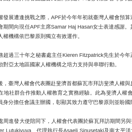
權發展遭逢挑戰之際，APF於今年年初就臺灣人權會預
期間向現任APF主席Samar Haj Hasan女士表達
人權機構依巴黎原則獨立有效運作。
超過三十年之秘書處主任Kieren Fitzpatrick先生於今
動對亞太地區國家人權機構之培力支持與串聯行動。
束後，臺灣人權會代表團赴斐濟首都蘇瓦市拜訪斐濟人權
在地社群合作推動人權教育之實務經驗。此為斐濟人權會
會員身分擔任會議主辦國，彰顯其致力遵守巴黎原則並盼國
周進發大使陪同下，人權會代表團於蘇瓦拜訪期間另與斐濟彩虹驕傲基
pher Lutukivuya、代理執行長Asaeli Sinusetaki及