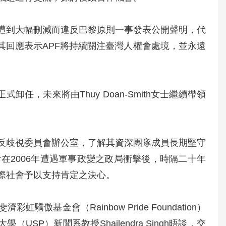
算遭到大幅刪減而違反巴黎原則一事發表公開聲明，代
感謝。其回應表示APF將持續關注臺灣人權會處境，並永遠
年正式卸任，未來將由Thuy Doan-Smith女士繼續帶領
與反歧視委員會辦公室，了解其資深團隊成員長期堅守
在2006年遭遇軍事政變之政局衝擊後，時隔二十年
際社會予以支持肯定之決心。
金會（Rainbow Pride Foundation）
南太平洋大學（USP）新聞系教授Shailendra Singh晤談，交