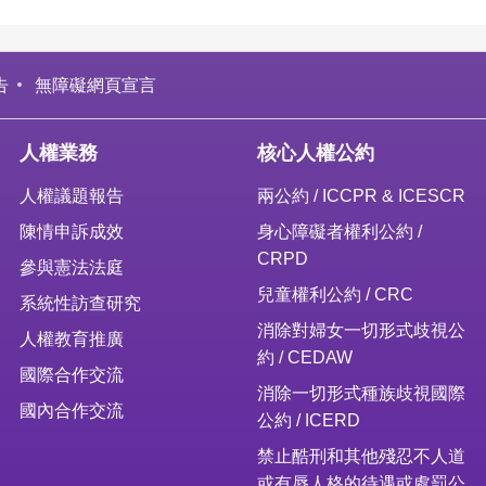
告
無障礙網頁宣言
人權業務
核心人權公約
人權議題報告
兩公約 / ICCPR & ICESCR
陳情申訴成效
身心障礙者權利公約 /
CRPD
參與憲法法庭
兒童權利公約 / CRC
系統性訪查研究
消除對婦女一切形式歧視公
人權教育推廣
約 / CEDAW
國際合作交流
消除一切形式種族歧視國際
國內合作交流
公約 / ICERD
禁止酷刑和其他殘忍不人道
或有辱人格的待遇或處罰公