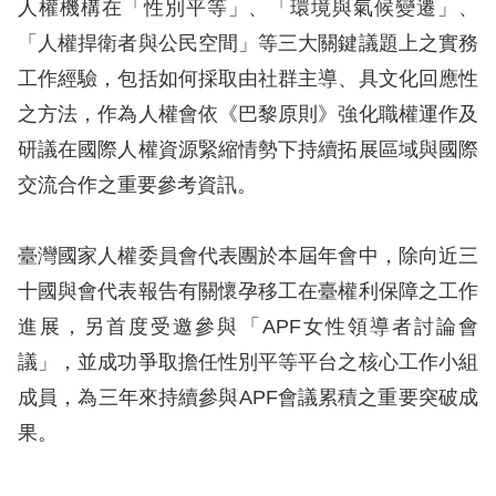
息
人權機構在「性別平等」、「環境與氣候變遷」、
「人權捍衛者與公民空間」等三大關鍵議題上之實務
人
工作經驗，包括如何採取由社群主導、具文化回應性
權
之方法，作為人權會依《巴黎原則》強化職權運作及
業
研議在國際人權資源緊縮情勢下持續拓展區域與國際
務
交流合作之重要參考資訊。
核
心
臺灣國家人權委員會代表團於本屆年會中，除向近三
人
十國與會代表報告有關懷孕移工在臺權利保障之工作
權
進展，另首度受邀參與「APF女性領導者討論會
公
約
議」，並成功爭取擔任性別平等平台之核心工作小組
成員，為三年來持續參與APF會議累積之重要突破成
陳
果。
情
申