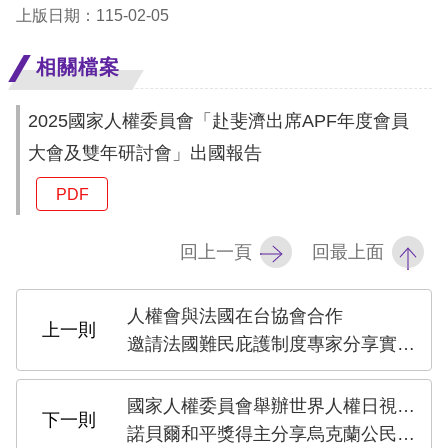
訴
上版日期：115-02-05
人
相關檔案
權
資
2025國家人權委員會「赴斐濟出席APF年度會員
料
大會及雙年研討會」出國報告
庫
PDF
無
障
回上一頁
回最上面
礙
快
人權會與法國在台協會合作
捷
邀請法國難民庇護制度專家分享實務經驗
鍵
國家人權委員會舉辦世界人權日視訊專題講座
請
諾貝爾和平獎得主分享烏克蘭公民社會經驗
選