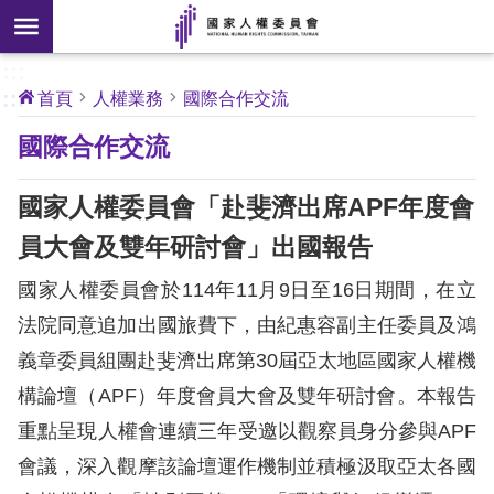
搜
前往主要內容區塊
尋
:::
[另
:::
首頁
人權業務
國際合作交流
開
核
國際合作交流
心
新
人
權
視
公
國家人權委員會「赴斐濟出席APF年度會
約
窗]
員大會及雙年研討會」出國報告
關
國家人權委員會於114年11月9日至16日期間，在立
於
本
法院同意追加出國旅費下，由紀惠容副主任委員及鴻
會
義章委員組團赴斐濟出席第30屆亞太地區國家人權機
構論壇（APF）年度會員大會及雙年研討會。本報告
最
重點呈現人權會連續三年受邀以觀察員身分參與APF
新
會議，深入觀摩該論壇運作機制並積極汲取亞太各國
消