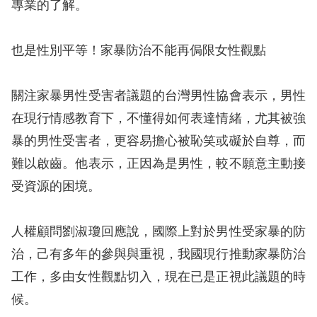
策
專業的了解。
政
也是性別平等！家暴防治不能再侷限女性觀點
府
網
關注家暴男性受害者議題的台灣男性協會表示，男性
站
在現行情感教育下，不懂得如何表達情緒，尤其被強
資
暴的男性受害者，更容易擔心被恥笑或礙於自尊，而
料
難以啟齒。他表示，正因為是男性，較不願意主動接
開
受資源的困境。
放
宣
人權顧問劉淑瓊回應說，國際上對於男性受家暴的防
告
治，己有多年的參與與重視，我國現行推動家暴防治
無
工作，多由女性觀點切入，現在已是正視此議題的時
障
候。