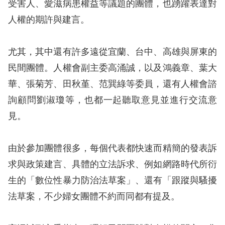
受害人、愛滋病患權益等議題的團體，也踴躍表達對
訴
人權的期許與建言。
人
權
尤其，其中還有許多遠從宜蘭、台中、高雄與屏東的
資
民間團體。人權會副主委高涌誠，以及鴻義章、葉大
料
庫
華、張菊芳、田秋堇、范巽綠等委員，還有人權會諮
詢顧問劉淑瓊等，也都一起聽取意見並進行交流意
無
見。
障
礙
由於參加團體很多，每個代表都快速而精簡的發表訴
快
求與政策建言、具體的立法訴求、例如網路時代所衍
捷
生的「數位性暴力防治法草案」、還有「跟蹤與騷擾
鍵
法草案，不少婦女團體不約而同都有提及。
請
選