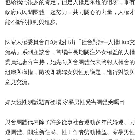
息
也給我們很多的肯定，但是人權是永遠的追求，唯有
政府跟民間團體一起努力，共同關心的力量，人權才
人
能不斷的推動與進步。
權
業
國家人權委員會自3月起推出「社會對話─人權Hub交
務
流站」系列座談會，首場由長期關注婦女權益的人權
核
委員紀惠容主持，她先向與會團體代表簡報人權會的
心
組織與職權，隨後即就婦女與性別議題，進行對談與
人
意見交流。
權
公
約
婦女暨性別議題首登場 家暴男性受害團體受矚目
陳
與會團體代表除了許多從事社會運動多年的婦運、同
情
運團體、關注新住民、性工作者勞動權益、家暴男性
申