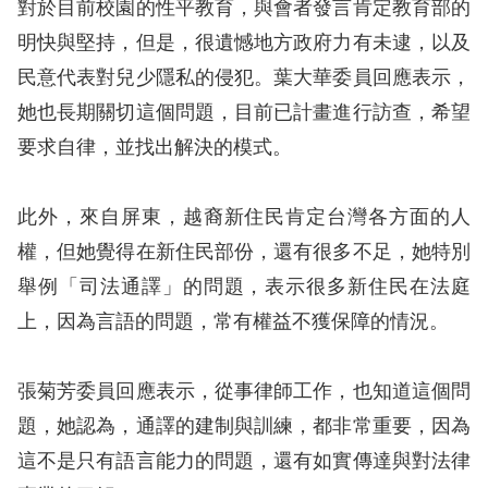
對於目前校園的性平教育，與會者發言肯定教育部的
明快與堅持，但是，很遺憾地方政府力有未逮，以及
網
民意代表對兒少隱私的侵犯。葉大華委員回應表示，
站
她也長期關切這個問題，目前已計畫進行訪查，希望
安
要求自律，並找出解決的模式。
全
政
此外，來自屏東，越裔新住民肯定台灣各方面的人
策
權，但她覺得在新住民部份，還有很多不足，她特別
隱
舉例「司法通譯」的問題，表示很多新住民在法庭
私
上，因為言語的問題，常有權益不獲保障的情況。
權
保
張菊芳委員回應表示，從事律師工作，也知道這個問
護
題，她認為，通譯的建制與訓練，都非常重要，因為
政
這不是只有語言能力的問題，還有如實傳達與對法律