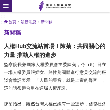
搜
前往主要內容區塊
尋
:::
[另
:::
首頁
最新消息
新聞稿
開
核
新聞稿
心
新
人
權
視
公
人權Hub交流站首場！陳菊：共同關心的
約
窗]
力量 推動人權的進步
關
監察院長兼國家人權委員會主委陳菊，今（5）日在
於
本
一場人權委員跟婦女、跨性別團體進行意見交流的座
會
談會致詞表示，「人民的聲音，就是上帝的聲音」，
這句話很適合用在這場人權座談。
最
新
陳菊指出，雖然台灣人權已經有一些進步，國際社會
消