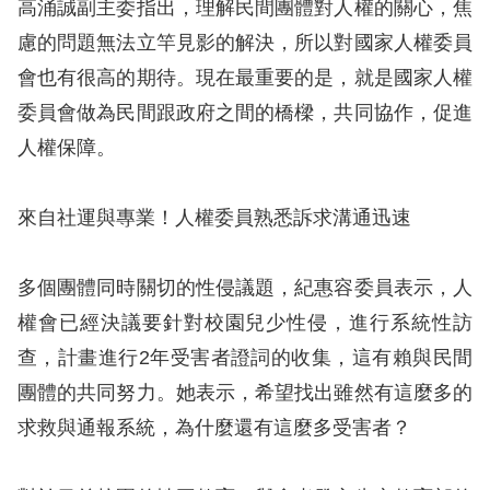
高涌誠副主委指出，理解民間團體對人權的關心，焦
慮的問題無法立竿見影的解決，所以對國家人權委員
擇
會也有很高的期待。現在最重要的是，就是國家人權
語
委員會做為民間跟政府之間的橋樑，共同協作，促進
言
人權保障。
兒少版
來自社運與專業！人權委員熟悉訴求溝通迅速
回
首
多個團體同時關切的性侵議題，紀惠容委員表示，人
頁
權會已經決議要針對校園兒少性侵，進行系統性訪
查，計畫進行2年受害者證詞的收集，這有賴與民間
網
團體的共同努力。她表示，希望找出雖然有這麼多的
站
求救與通報系統，為什麼還有這麼多受害者？
導
覽