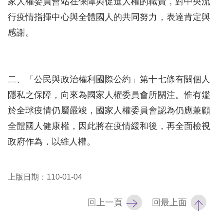
家人權委員會站在保障與促進人權的職責，對中央流
息
行疫情指揮中心與全體國人的共同努力，表達肯定與
人
感謝。
權
業
務
二、「公民與政治權利國際公約」第十七條有關個人
核
隱私之保障，向來為國家人權委員會所關注。惟有鑑
心
於全球疫情仍屬嚴竣，國家人權委員會認為仍應兼顧
人
全體國人健康權，因此將在疫情緩和後，再全面檢視
權
政府作為，以維人權。
公
約
上版日期：110-01-04
陳
情
回上一頁
回最上面
申