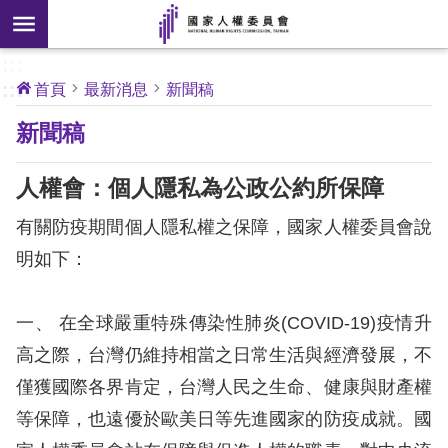
搜
前往主要內容區塊
尋
:::
[另
:::
首頁
最新消息
新聞稿
開
核
新聞稿
心
新
人
權
視
公
人權會：個人隱私為公政公約所保障
約
窗]
有關防疫期間個人隱私權之保障，國家人權委員會說
關
明如下：
於
本
會
一、 在全球嚴重特殊傳染性肺炎(COVID-19)疫情升
高之際，台灣仍維持相當之日常生活與經濟發展，不
最
僅獲國際各界肯定，台灣人民之生命、健康與財產權
新
等保障，也遠優於歐美日等先進國家的防疫成就。國
消