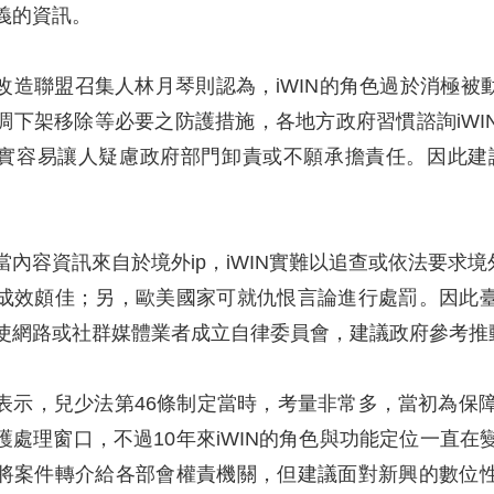
義的資訊。
改造聯盟召集人林月琴則認為，iWIN的角色過於消極
下架移除等必要之防護措施，各地方政府習慣諮詢iWIN的
實容易讓人疑慮政府部門卸責或不願承擔責任。因此建議
當內容資訊來自於境外ip，iWIN實難以追查或依法要求
成效頗佳；另，歐美國家可就仇恨言論進行處罰。因此
使網路或社群媒體業者成立自律委員會，建議政府參考推
表示，兒少法第46條制定當時，考量非常多，當初為保障
護處理窗口，不過10年來iWIN的角色與功能定位一直在
將案件轉介給各部會權責機關，但建議面對新興的數位