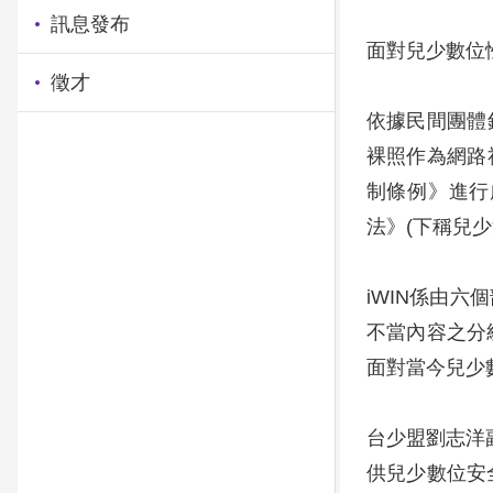
訊息發布
面對兒少數位
徵才
依據民間團體
裸照作為網路
制條例》進行
法》(下稱兒少
iWIN係由
不當內容之分
面對當今兒少
台少盟劉志洋
供兒少數位安