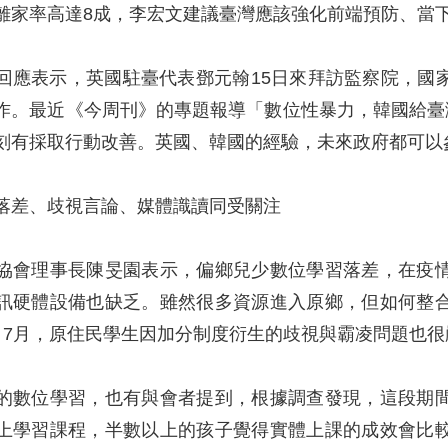
離家率高達8成，李宏文建議臺灣應該強化前端預防、當
回應表示，英國駐臺代表鄧元翰15日來拜訪監察院，國
作。最近《今周刊》的專題報導「數位性暴力，韓國給臺
刻有採取行動改善。英國、韓國的經驗，未來政府都可以
落差、歧視言論、媒體識讀同受關注
協會理事長陳旻園表示，偏鄉兒少數位學習落差，在疫
訊硬體設備也缺乏。雖然很多資源進入原鄉，但如何整
、7月，原住民學生因加分制度衍生的歧視與霸凌問題也
的數位學習，也有與會者提到，根據調查發現，這段期
上學習課程，半數以上的孩子覺得實體上課的成效會比