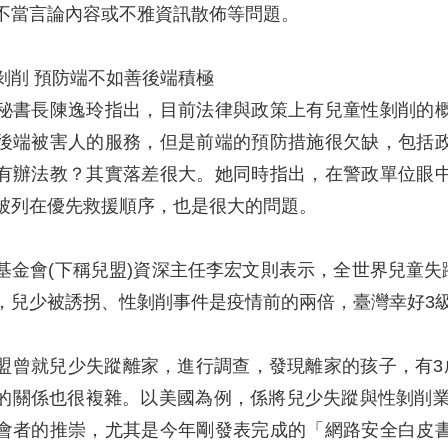
不當言論內容或不雅資訊散佈等問題。
剝削 預防端不如善後端積極
秘書長陳逸玲指出，目前法律與政策上有兒童性剝削的
後端被害人的服務，但是前端的預防措施很欠缺，包括
有辦法教？其實落差很大。她同時指出，在警政單位眼
被列在優先救援順序，也是很大的問題。
基金會(下稱兒盟)資深主任李宏文則表示，全世界兒童失蹤
，兒少被誘拐、性剝削事件是疫情前的兩倍，臺灣幸好3
盟曾就兒少失蹤離家，進行調查，發現離家的孩子，有3
的關係也很複雜。以美國為例，係將兒少失蹤與性剝削業務
會者的推崇，尤其是今年剛發表完成的「網路安全白皮