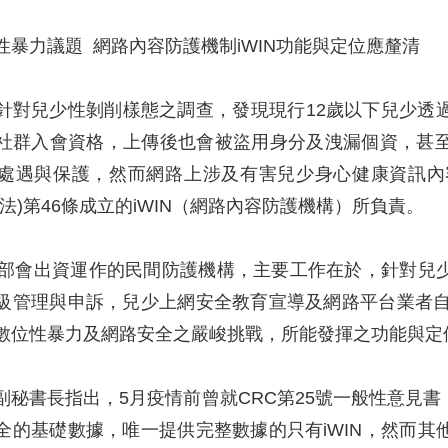
性暴力議題 網路內容防護機制iWIN功能與定位應釐清
針對兒少性剝削樣態之調查，發現現行12歲以下兒少透
社群入會資格，上傳後也會被盜用身分及洩漏個資，甚
處遇與保護，然而網路上涉及有害兒少身心健康資訊內
法)第46條成立的iWIN（網路內容防護機構）所負責。
六個部會出資運作的民間防護機構，主要工作在於，針對
級管理與申訴，兒少上網安全教育宣導及網路平台業者自
數位性暴力及網路安全之嚴峻挑戰，所能發揮之功能與定
副秘書長指出，5月疫情前曾就CRC第25號一般性意見
全的基礎數據，唯一提供完整數據的只有iWIN，然而