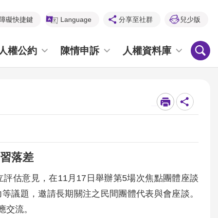
障礙快捷鍵
Language
分享至社群
兒少版
人權公約
陳情申訴
人權資料庫
_
學習落差
評估意見，在11月17日舉辦第5場次焦點團體座談
力等議題，邀請長期關注之民間團體代表與會座談。
應交流。